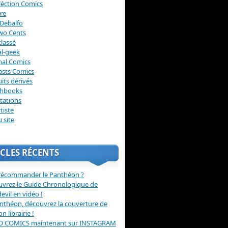
léction Comics
re
Debalfo
wo Cents
lassé
l-geek
nal Comics
asts Comics
its dérivés
chbooks
itations
tiste
u site
CLES RÉCENTS
récommander le Panthéon ?
vrez le Guide Chronologique de
evil en vidéo !
nthéon, découvrez la couverture de
ion librairie !
O COMICS maintenant sur INSTAGRAM