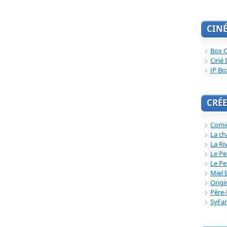
CIN
Box O
Ciné 
JP Bo
CRÉE
Comi
La ch
La Ri
Le Pe
Le Pe
Miel 
Origi
Père-
SyFa