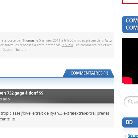
COM
COMI
a été posté par
Thomas
le 5 janvier 2011 à 6 h 00 min, et placée dans
Actu
ez suivre les réponses à cette entrée via
RSS 2.0
. Les commentaires et les
més pour l'instant
COMMENTAIRES (1)
ben 732 gaga à donf $$
rs ago
o trop classe j’love le trait de Ryan.O extra!extra!extra! prenez
er!!!!!!!!
BD
9ème