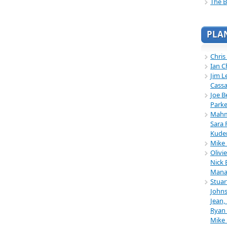
The B
PLA
Chris
Ian C
Jim L
Cassa
Joe B
Parke
Mahmu
Sara 
Kuder
Mike 
Olivi
Nick 
Mana
Stuar
Johns
Jean,
Ryan 
Mike