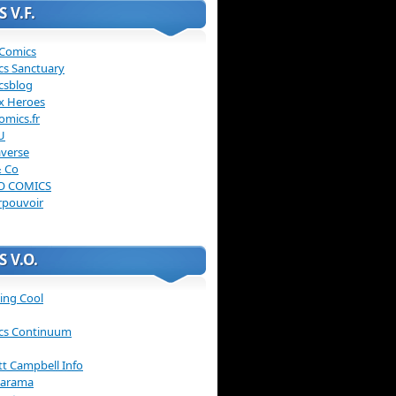
 V.F.
 Comics
cs Sanctuary
csblog
x Heroes
omics.fr
U
verse
& Co
O COMICS
rpouvoir
 V.O.
ing Cool
cs Continuum
ott Campbell Info
arama