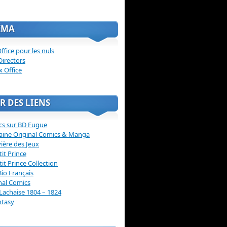
ÉMA
ffice pour les nuls
Directors
x Office
R DES LIENS
cs sur BD Fugue
aine Original Comics & Manga
vière des Jeux
tit Prince
tit Prince Collection
Bio Français
nal Comics
Lachaise 1804 – 1824
ntasy