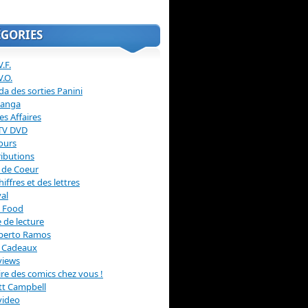
ÉGORIES
.F.
V.O.
a des sorties Panini
anga
s Affaires
 TV DVD
ours
ibutions
 de Coeur
hiffres et des lettres
val
 Food
 de lecture
erto Ramos
s Cadeaux
views
 lire des comics chez vous !
ott Campbell
video