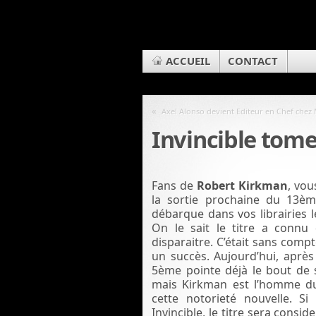
ACCUEIL
CONTACT
«
Axel Alonso devient Editeur en Chef chez
Invincible tome
Fans de
Robert Kirkman
, vo
la sortie prochaine du 13
débarque dans vos librairies 
On le sait le titre a connu 
disparaitre. C’était sans compt
un succès. Aujourd’hui, après
5ème pointe déjà le bout de 
mais Kirkman est l’homme du
cette notorieté nouvelle. S
Invincible, le titre sera consi