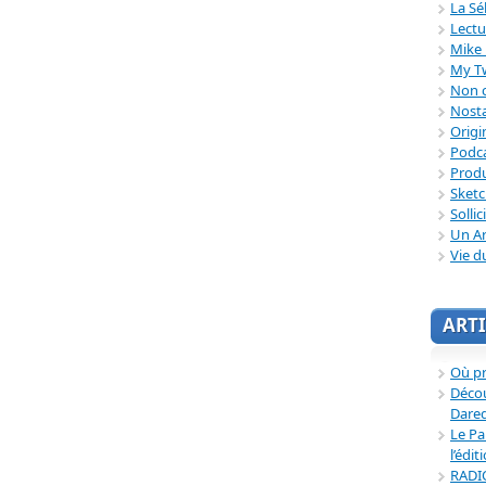
La Sé
Lectu
Mike 
My T
Non c
Nosta
Origi
Podc
Produ
Sket
Sollic
Un Ar
Vie d
ARTI
Où p
Décou
Dared
Le Pa
l’édit
RADI