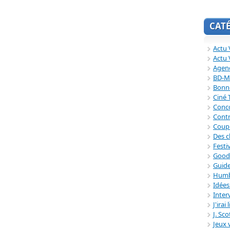
CAT
Actu V
Actu 
Agend
BD-M
Bonne
Ciné
Conc
Contr
Coup
Des c
Festi
Good
Guide
Humb
Idée
Inter
J'irai
J. Sc
Jeux 