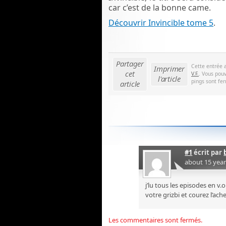
car c’est de la bonne came.
Découvrir Invincible tome 5
.
Partager
Cette entrée 
Imprimer
cet
V.F.
. Vous pouv
l'article
pings sont fer
article
#1
écrit par
about 15 yea
j’lu tous les episodes en v.
votre grizbi et courez l’achet
Les commentaires sont fermés.