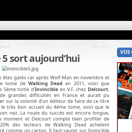
»
 Marvel
Star Lee
VOS
 5 sort aujourd’hui
us êtes gatés car après Wolf-Man en novembre et
ème tome de
Walking Dead
en 2011, voici que
le 5ème tome d’
Invincible
en V.F. chez
Delcourt
.
de grandes difficultés en France et aurait pu
er sur la volonté d’un éditeur de faire de ce titre
 le très bon accueil du 4ème tome, voici que le
son nez. La route du succès est encore longue,
 moment et Delcourt compte bien profiter de
i 20% des lecteurs de Walking Dead achetent
deré comme un carton. Il faut sauter sur Invincible