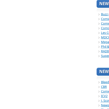
NEWS
Buzz
Comi
Comi
Comi
Les C
MDC
Mega
Phil 
RADI
Supe
NEWS
Bleed
CBR
Comi
ICV2
J. Sc
News