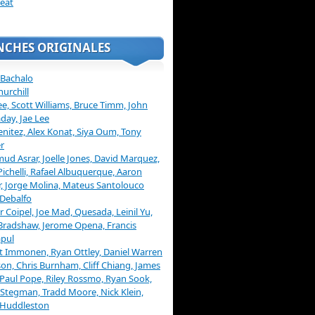
eat
NCHES ORIGINALES
 Bachalo
hurchill
ee, Scott Williams, Bruce Timm, John
day, Jae Lee
enitez, Alex Konat, Siya Oum, Tony
r
d Asrar, Joelle Jones, David Marquez,
Pichelli, Rafael Albuquerque, Aaron
, Jorge Molina, Mateus Santolouco
Debalfo
er Coipel, Joe Mad, Quesada, Leinil Yu,
Bradshaw, Jerome Opena, Francis
pul
t Immonen, Ryan Ottley, Daniel Warren
on, Chris Burnham, Cliff Chiang, James
 Paul Pope, Riley Rossmo, Ryan Sook,
Stegman, Tradd Moore, Nick Klein,
 Huddleston