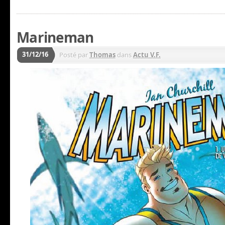
Marineman
31/12/16
Posté par
Thomas
dans
Actu V.F.