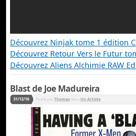
Découvrez Ninjak tome 1 édition Co
Découvrez Retour Vers le Futur to
Découvrez Aliens
Alchimie RAW Edi
Blast de Joe Madureira
31/12/16
Posté par
Thomas
dans
Un Artiste