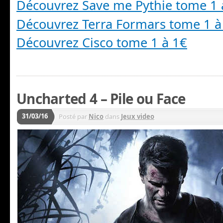
Découvrez Save me Pythie tome 1 
Découvrez Terra Formars tome 1 à
Découvrez Cisco tome 1 à 1€
Uncharted 4 – Pile ou Face
31/03/16
Posté par
Nico
dans
Jeux video