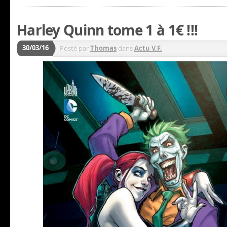
Harley Quinn tome 1 à 1€ !!!
30/03/16
Posté par
Thomas
dans
Actu V.F.