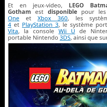
Et en jeux-video,
LEGO Batma
Gotham
est
disponible
pour les
One
et
Xbox 360
, les syst
4
et
PlayStation 3
, le système por
Vita
, la console
Wii U
de Ninten
portable Nintendo
3DS
, ainsi que s