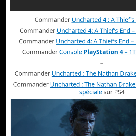
Commander
Uncharted
4
: A Thief’s
Commander
Uncharted
4
: A Thief’s End 
Commander
Uncharted
4
: A Thief’s End –
Commander
Console
PlayStation 4
– 1T
–
Commander
Uncharted : The Nathan Drake
Commander
Uncharted : The Nathan Drake C
spéciale
sur PS4