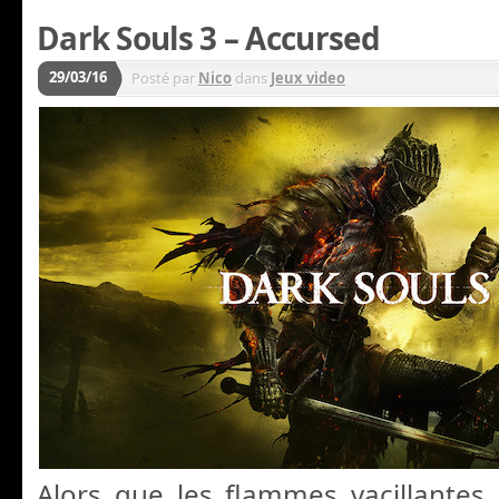
Dark Souls 3 – Accursed
29/03/16
Posté par
Nico
dans
Jeux video
Alors que les flammes vacillantes