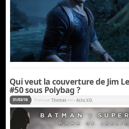
Qui veut la couverture de Jim 
#50 sous Polybag ?
31/03/16
Posté par
Thomas
dans
Actu V.O.