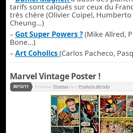
tarifs sont calqués sur ceux du Fran
très chère (Olivier Coipel, Humbert
Cheung…)
–
Got Super Powers ?
(Mike Allred, P
Bone…)
–
Art Coholics
(Carlos Pacheco, Pasq
Marvel Vintage Poster !
30/12/11
Posté par
Thomas
dans
Produits dérivés