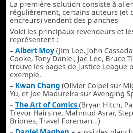
La première solution consiste à alle
régulièrement, certains auteurs (et 
encreurs) vendent des planches
Voici les principaux revendeurs et le
représentent :
–
Albert Moy
(Jim Lee, John Cassad
Cooke, Tony Daniel, Jae Lee, Bruce 
trouve les pages de Justice League p
exemple.
–
Kwan Chang
(Olivier Coipel sur Mi
Yu, et Joe Madureira sur Avenging 
–
The Art of Comics
(Bryan Hitch, P
Trevor Hairsine, Mahmud Asrar, Step
Briones, Travel Foreman…)
–
Daniel Maghen
a aussi des planch