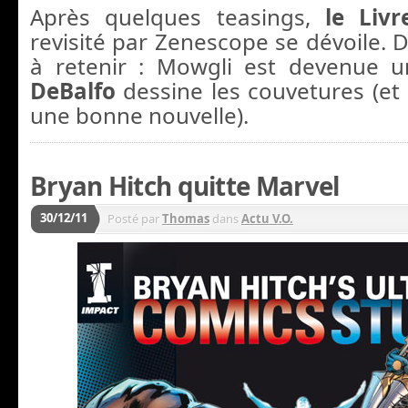
Après quelques teasings,
le Liv
revisité par Zenescope se dévoile. 
à retenir : Mowgli est devenue u
DeBalfo
dessine les couvetures (et 
une bonne nouvelle).
Bryan Hitch quitte Marvel
30/12/11
Posté par
Thomas
dans
Actu V.O.