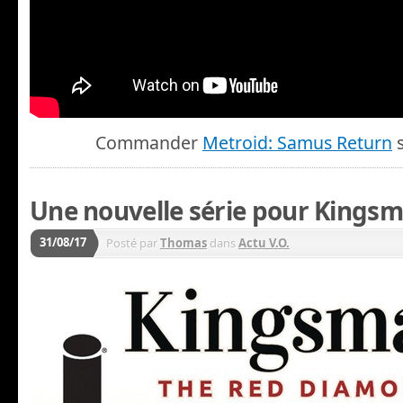
Commander
Metroid: Samus Return
s
Une nouvelle série pour Kingsm
31/08/17
Posté par
Thomas
dans
Actu V.O.