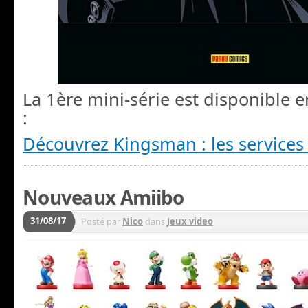
La 1ère mini-série est disponible e
:
Découvrez Kingsman : les services 
Nouveaux Amiibo
31/08/17
Posté par
Nico
dans
Jeux video