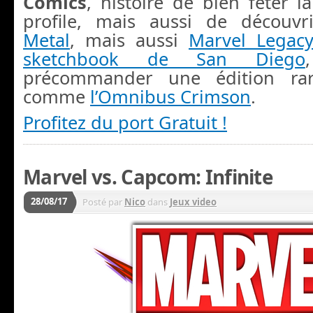
Comics
, histoire de bien fêter l
profile, mais aussi de découv
Metal
, mais aussi
Marvel Legacy
sketchbook de San Diego
précommander une édition rar
comme
l’Omnibus Crimson
.
Profitez du port Gratuit !
Marvel vs. Capcom: Infinite
28/08/17
Posté par
Nico
dans
Jeux video