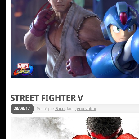
STREET FIGHTER V
28/08/17
Posté par
Nico
dans
Jeux video