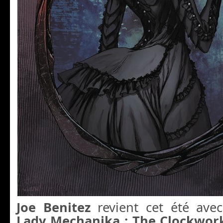
Joe Benitez
revient cet été ave
Lady Mechanika : The Clockwor