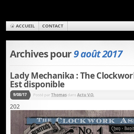
ACCUEIL
CONTACT
Archives pour
9 août 2017
Lady Mechanika : The Clockwor
Est disponible
9/08/17
Posté par
Thomas
dans
Actu V.O.
202