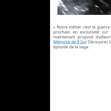
« Notre métier c’est la guerre
prochain en exclusivité sur
maintenant proposé d’ailleu
Mémoire de 8 Go
! Découvrez l
épisode de la saga: