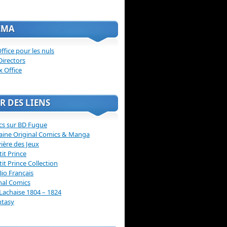
ÉMA
ffice pour les nuls
Directors
x Office
R DES LIENS
cs sur BD Fugue
aine Original Comics & Manga
vière des Jeux
tit Prince
tit Prince Collection
Bio Français
nal Comics
Lachaise 1804 – 1824
ntasy