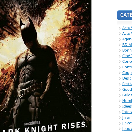
CAT
Actu V
Actu 
Agend
BD-M
Bonne
Ciné
Conc
Contr
Coup
Des c
Festi
Good
Guide
Humb
Idée
Inter
J'irai
J. Sc
Jeux 