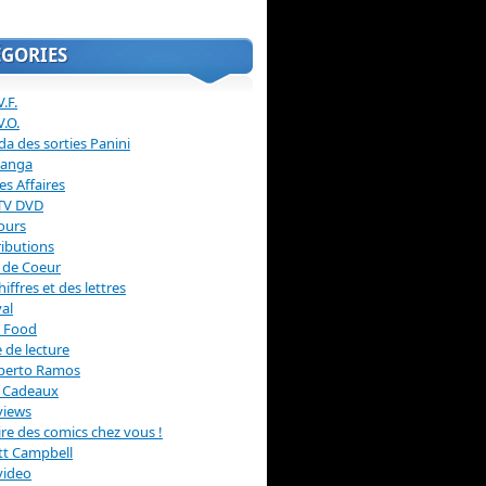
ÉGORIES
.F.
V.O.
a des sorties Panini
anga
s Affaires
 TV DVD
ours
ibutions
 de Coeur
hiffres et des lettres
val
 Food
 de lecture
erto Ramos
s Cadeaux
views
 lire des comics chez vous !
ott Campbell
video