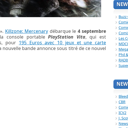
NEWS
Buzz
Comi
Comi
 ».
Killzone: Mercenary
débarque le
4 septembre
Comi
 la console portable
PlayStation Vita
, qui est
Les C
rs, pour
195 Euros avec 10 jeux et une carte
MDC
a nouvelle bande annonce sous titré de ce nouvel
Mega
Phil 
RADI
Supe
NEWS
Bleed
CBR
Comi
ICV2
J. Sc
News