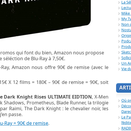
La Sé
Lectu
Mike 
My T
Non c
Nosta
Origi
Podc
Produ
Sket
 promos qui font du bien, Amazon nous propose
Sollic
ge séléction de Blu-Ray à 7,50€.
Un Ar
lu-Ray, Amazon nous offre 90€ de remise (avec le
Vie d
5€ X 12 films = 180€ – 90€ de remise = 90€, soit
ARTI
 Dark Knight Rises ULTIMATE EIDTION
, X-Men
Où p
 Shadows, Prometheus, Blade Runner, la trilogie
Décou
par Raimi, The Dark Knight : le chevalier noir, les
Dared
j’en passe.
Le Pa
l’édit
lu-Ray = 90€ de remise
.
RADI