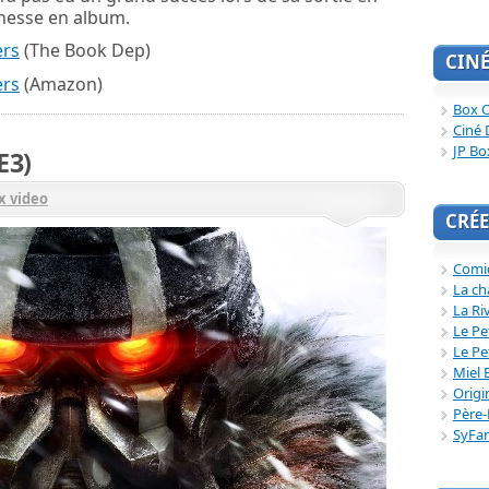
unesse en album.
ers
(The Book Dep)
CIN
ers
(Amazon)
Box O
Ciné 
JP Bo
E3)
x video
CRÉE
Comi
La ch
La Ri
Le Pe
Le Pe
Miel 
Origi
Père-
SyFa