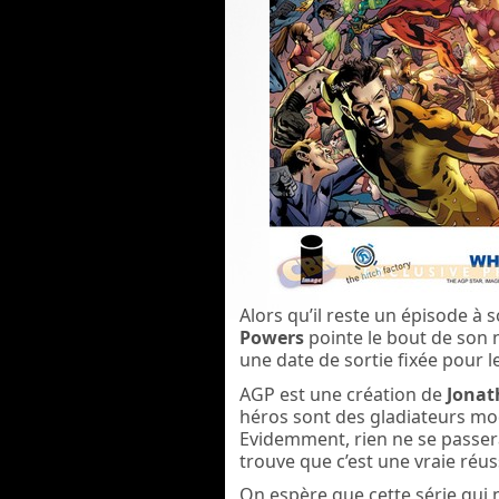
Alors qu’il reste un épisode à s
Powers
pointe le bout de son 
une date de sortie f
ixée pour 
AGP est une création de
Jonat
héros sont des gladiateurs mo
Evidemment, rien ne se passera
trouve que c’est une vraie réus
On espère que cette série qui 