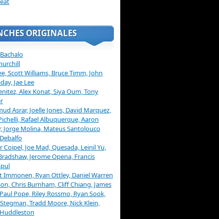
eat
NCHES ORIGINALES
 Bachalo
hurchill
ee, Scott Williams, Bruce Timm, John
day, Jae Lee
enitez, Alex Konat, Siya Oum, Tony
r
d Asrar, Joelle Jones, David Marquez,
Pichelli, Rafael Albuquerque, Aaron
, Jorge Molina, Mateus Santolouco
Debalfo
er Coipel, Joe Mad, Quesada, Leinil Yu,
Bradshaw, Jerome Opena, Francis
pul
t Immonen, Ryan Ottley, Daniel Warren
on, Chris Burnham, Cliff Chiang, James
 Paul Pope, Riley Rossmo, Ryan Sook,
Stegman, Tradd Moore, Nick Klein,
 Huddleston