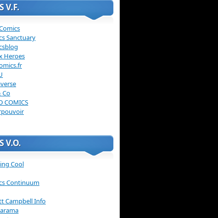
 V.F.
 Comics
cs Sanctuary
csblog
x Heroes
omics.fr
U
verse
& Co
O COMICS
rpouvoir
 V.O.
ing Cool
cs Continuum
ott Campbell Info
arama