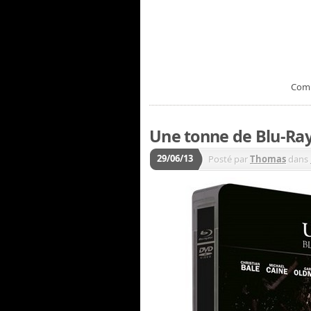
Com
Une tonne de Blu-Ray
29/06/13
Posté par
Thomas
dans