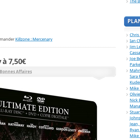
The B
PLA
Chris
mander
Killzone : Mercenary
Ian C
Jim L
Cassa
Joe B
 à 7,50€
Parke
Mahmu
Bonnes Affaires
Sara 
Kuder
Mike 
Olivi
Nick 
Mana
Stuar
Johns
Jean,
Ryan 
Mike