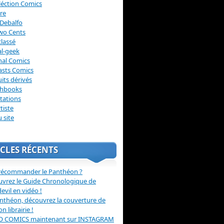
léction Comics
re
Debalfo
wo Cents
lassé
l-geek
nal Comics
asts Comics
its dérivés
chbooks
itations
tiste
u site
CLES RÉCENTS
récommander le Panthéon ?
vrez le Guide Chronologique de
evil en vidéo !
nthéon, découvrez la couverture de
ion librairie !
O COMICS maintenant sur INSTAGRAM