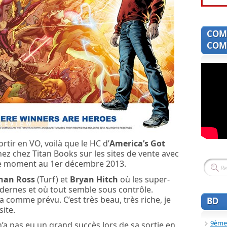
COM
COMI
ortir en VO, voilà que le HC d’
America’s Got
nez chez Titan Books sur les sites de vente avec
le moment au 1er décembre 2013.
han Ross
(Turf) et
Bryan Hitch
où les super-
dernes et où tout semble sous contrôle.
 comme prévu. C’est très beau, très riche, je
BD
site.
9ème
n’a pas eu un grand succès lors de sa sortie en