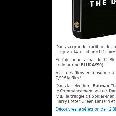
Dans sa grande tradition des
jusqu’au 14 Juillet une très lar
En fait, pour l’achat de 12 B
code promo
BLURAY90
).
Avec des films en moyenne à 1
7,50€ le film !
Dans la séléction :
Batman The
le Commencement, Avatar, Dark
MIB, la trilogie de Spider-Man 
Harry Potter, Green Lantern et 
Découvrez la séléction de 12 B