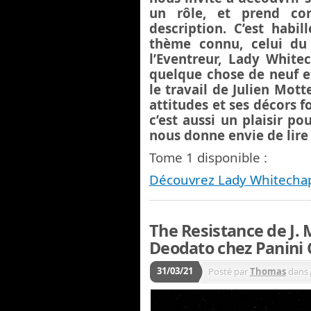
un rôle, et prend co
description. C’est habil
thème connu, celui du s
l’Eventreur, Lady White
quelque chose de neuf et 
le travail de Julien Mott
attitudes et ses décors fo
c’est aussi un plaisir po
nous donne envie de lire 
Tome 1 disponible :
Découvrez Lady Whitecha
The Resistance de J. 
Deodato chez Panini
31/03/21
Posté par
Thomas
dans