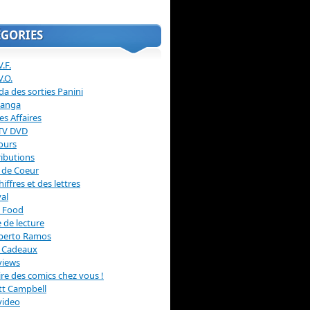
ÉGORIES
.F.
V.O.
a des sorties Panini
anga
s Affaires
 TV DVD
ours
ibutions
 de Coeur
hiffres et des lettres
val
 Food
 de lecture
erto Ramos
s Cadeaux
views
 lire des comics chez vous !
ott Campbell
video