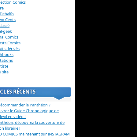
léction Comics
re
Debalfo
wo Cents
lassé
l-geek
nal Comics
asts Comics
its dérivés
chbooks
itations
tiste
u site
CLES RÉCENTS
récommander le Panthéon ?
vrez le Guide Chronologique de
evil en vidéo !
nthéon, découvrez la couverture de
ion librairie !
O COMICS maintenant sur INSTAGRAM