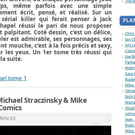
The B
rps, même parfois avec une simple
lement écrit, pensé, et réalisé. Sur un
érial killer qui ferait penser à Jack
PLA
chapel réussi le pari de nous proposer
palpitant. Coté dessin, c’est un délice,
Chris
eler est admirable, ses personnages, ses
Ian C
nt mouche, c’est à la fois précis et sexy,
Jim L
Cassa
ur les yeux. Un 1er tome très réussi qui
Joe B
la suite.
Parke
Mahmu
Sara 
pel tome 1
Kuder
Mike 
Olivi
Nick 
Michael Straczinsky & Mike
Mana
 Comics
Stuar
Johns
Actu V.F.
Jean,
Ryan 
Mike