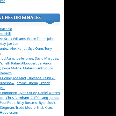
eat
NCHES ORIGINALES
 Bachalo
hurchill
ee, Scott Williams, Bruce Timm, John
day, Jae Lee
enitez, Alex Konat, Siya Oum, Tony
r
d Asrar, Joelle Jones, David Marquez,
Pichelli, Rafael Albuquerque, Aaron
, Jorge Molina, Mateus Santolouco
Debalfo
er Coipel, Joe Mad, Quesada, Leinil Yu,
Bradshaw, Jerome Opena, Francis
pul
t Immonen, Ryan Ottley, Daniel Warren
on, Chris Burnham, Cliff Chiang, James
 Paul Pope, Riley Rossmo, Ryan Sook,
Stegman, Tradd Moore, Nick Klein,
 Huddleston