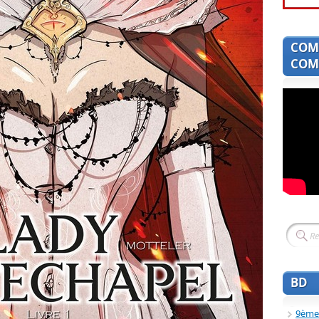
COM
COMI
BD
9ème