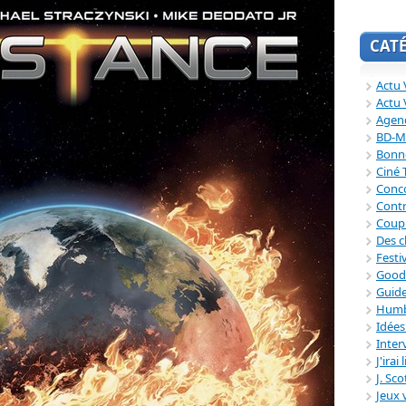
CAT
Actu V
Actu 
Agend
BD-M
Bonne
Ciné
Conc
Contr
Coup
Des c
Festi
Good
Guide
Humb
Idée
Inter
J'irai
J. Sc
Jeux 