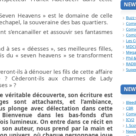
NEWS
 Seven Heavens » est le domaine de celle
Buzz
echapel, la souveraine des bas quartiers.
Comi
Comi
nt s’encanailler et assouvir ses fantasmes
Comi
Les C
MDC
 à ses « déesses », ses meilleures filles,
Mega
dis du « seven heavens » se transforment
Phil 
RADI
Supe
ront-ils à dénouer les fils de cette affaire
e ? Cèderont-ils aux charmes de Lady
es » ?
NEWS
e véritable découverte, son écriture est
ges sont attachants, et l’ambiance,
Bleed
us plonge avec
délectation
dans cette
CBR
 Bienvenue dans les bas-fonds d’un
Comi
ICV2
ois lumineux. On entre dans ce récit en
J. Sc
 son auteur, nous prend par la main et
News
 son univers, où chaque personnage joue