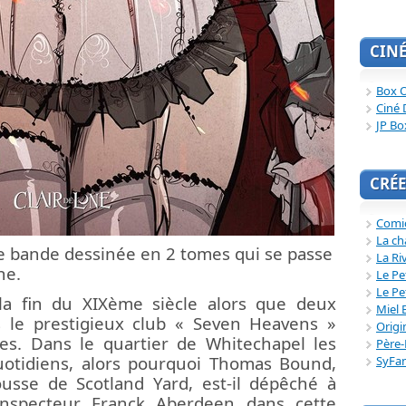
CIN
Box O
Ciné 
JP Bo
CRÉE
Comi
La ch
 bande dessinée en 2 tomes qui se passe
La Ri
nne.
Le Pe
Le Pe
 la fin du XIXème siècle alors que deux
Miel 
ns le prestigieux club « Seven Heavens »
Origi
ées. Dans le quartier de Whitechapel les
Père-
uotidiens, alors pourquoi Thomas Bound,
SyFa
usse de Scotland Yard, est-il dépêché à
inspecteur Franck Aberdeen dans cette