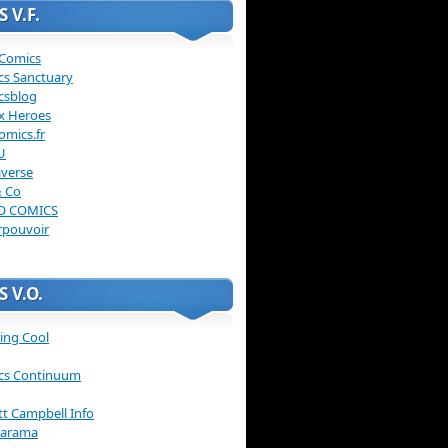
 V.F.
 Comics
cs Sanctuary
csblog
x Heroes
omics.fr
U
verse
& Co
O COMICS
rpouvoir
 V.O.
ing Cool
cs Continuum
ott Campbell Info
arama