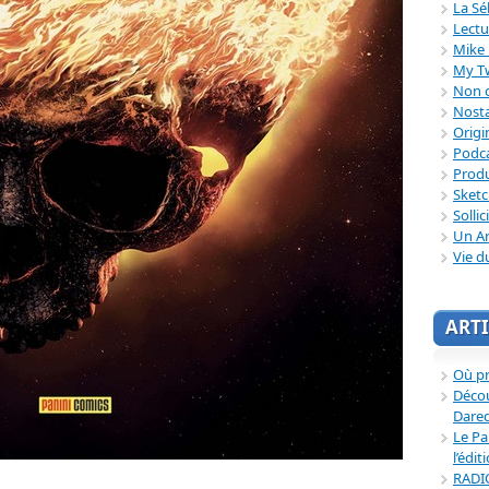
La Sé
Lectu
Mike 
My T
Non c
Nosta
Origi
Podc
Produ
Sket
Sollic
Un Ar
Vie d
ARTI
Où p
Décou
Dared
Le Pa
l’édit
RADI