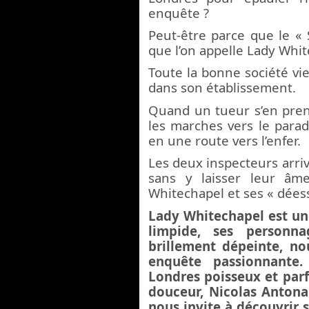
enquête ?
Peut-être parce que le «
que l’on appelle Lady Whit
Toute la bonne société vie
dans son établissement.
Quand un tueur s’en prend
les marches vers le para
en une route vers l’enfer.
Les deux inspecteurs arrive
sans y laisser leur âm
Whitechapel et ses « déess
Lady Whitechapel
est un
limpide, ses personna
brillement
dépeinte, no
enquête passionnante
.
Londres poisseux et parf
douceur, Nicolas Antona
nous invite à découvrir