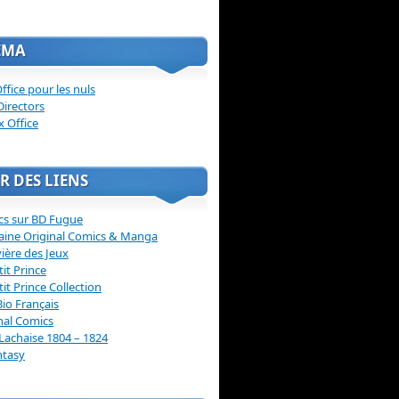
ÉMA
ffice pour les nuls
Directors
x Office
R DES LIENS
cs sur BD Fugue
aine Original Comics & Manga
vière des Jeux
tit Prince
tit Prince Collection
Bio Français
nal Comics
Lachaise 1804 – 1824
ntasy