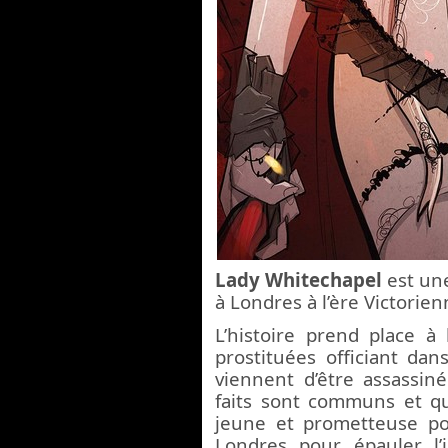
Lady Whitechapel
est une
à Londres à l’ère Victorie
L’histoire prend place à
prostituées officiant da
viennent d’être assassin
faits sont communs et q
jeune et prometteuse po
Londres pour épauler l’