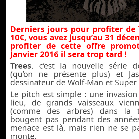
Derniers jours pour profiter de
10€, vous avez jusqu’au 31 déc
profiter de cette offre promot
Janvier 2016 il sera trop tard !
Trees
, c’est la nouvelle série 
(qu’on ne présente plus) et Ja
dessinateur de Wolf-Man et Super
Le pitch est simple : une invasion 
lieu, de grands vaisseaux vien
(comme des arbres) dans la t
bougent pas pendant des années. 
menace est là, mais rien ne se p
monte.