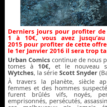
Derniers jours pour profiter d
1 à 10€, vous avez jusqu’a
2015 pour profiter de cette offr
le 1er Janvier 2016 il sera trop ta
Urban Comics
continue de nous p
tomes à
10€,
et le nouveau su
Wytches
, la série
Scott Snyder
(B
À travers la planète, siècle ap
femmes et des hommes suspectés
furent brûlés vifs, noyés, pen
emprisonnés, persécutés, assassi