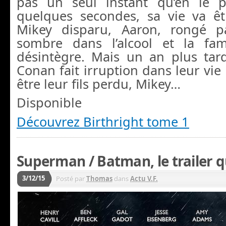
pas un seul instant qu’en le 
quelques secondes, sa vie va êt
Mikey disparu, Aaron, rongé p
sombre dans l’alcool et la fam
désintègre. Mais un an plus tar
Conan fait irruption dans leur vie 
être leur fils perdu, Mikey…
Disponible
Découvrez Birthright tome 1
Superman / Batman, le trailer qu
3/12/15
Posté par
Thomas
dans
Actu V.F.