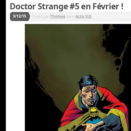
Doctor Strange #5 en Février !
3/12/15
Posté par
Thomas
dans
Actu V.O.