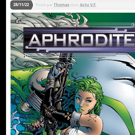
28/11/22
Posté par
Thomas
dans
Actu V.F.