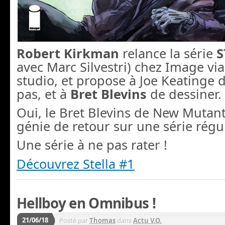
Robert Kirkman
relance la série
S
avec Marc Silvestri) chez Image vi
studio, et propose à Joe Keatinge d
pas, et à
Bret Blevins
de dessiner.
Oui, le Bret Blevins de New Mutant
génie de retour sur une série réguli
Une série à ne pas rater !
Découvrez Stella #1
Hellboy en Omnibus !
21/06/18
Posté par
Thomas
dans
Actu V.O.