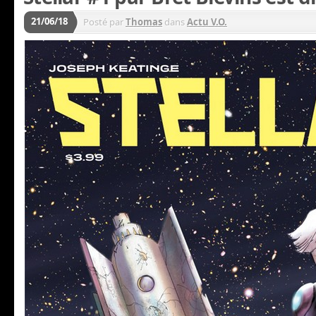
21/06/18
Posté par
Thomas
dans
Actu V.O.