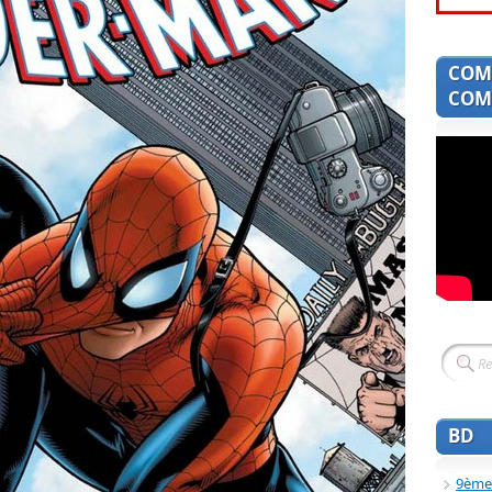
COM
COMI
BD
9ème