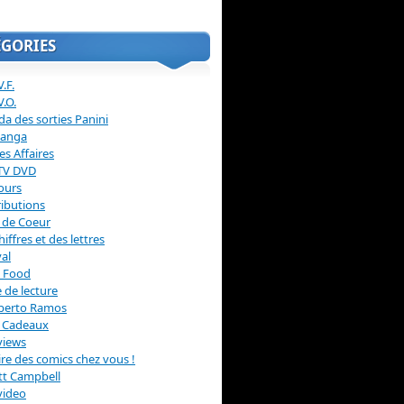
ÉGORIES
.F.
V.O.
a des sorties Panini
anga
s Affaires
 TV DVD
ours
ibutions
 de Coeur
hiffres et des lettres
val
 Food
 de lecture
erto Ramos
s Cadeaux
views
 lire des comics chez vous !
ott Campbell
video