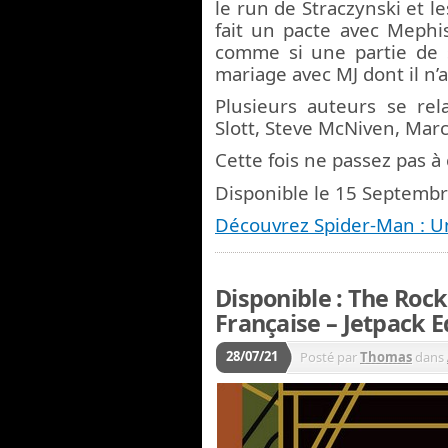
le run de Straczynski et l
fait un pacte avec Mephis
comme si une partie de 
mariage avec MJ dont il n’
Plusieurs auteurs se rel
Slott, Steve McNiven, Mar
Cette fois ne passez pas à 
Disponible le 15 Septemb
Découvrez Spider-Man : U
Disponible : The Rock
Française – Jetpack E
28/07/21
Posté par
Thomas
dans