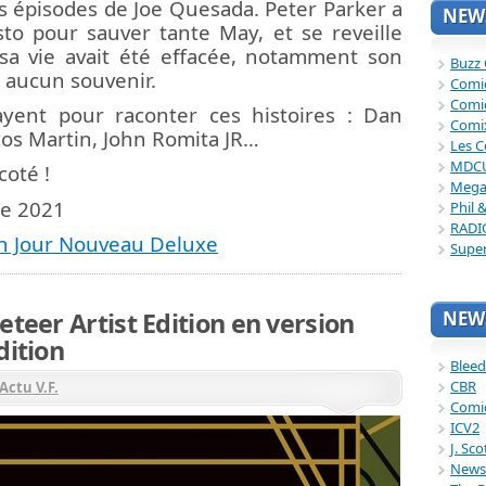
es épisodes de Joe Quesada. Peter Parker a
NEWS
to pour sauver tante May, et se reveille
sa vie avait été effacée, notamment son
Buzz
a aucun souvenir.
Comi
Comi
ayent pour raconter ces histoires : Dan
Comi
cos Martin, John Romita JR…
Les C
MDC
coté !
Mega
re 2021
Phil 
RADI
n Jour Nouveau Deluxe
Supe
NEWS
eteer Artist Edition en version
dition
Bleed
CBR
Actu V.F.
Comi
ICV2
J. Sc
News