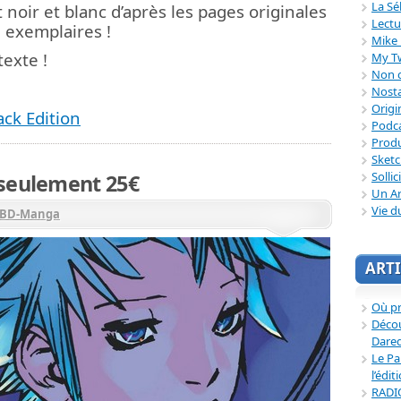
La Sé
 noir et blanc d’après les pages originales
Lectu
9 exemplaires !
Mike 
exte !
My T
Non c
Nosta
Origi
ck Edition
Podc
Produ
Sket
Sollic
 seulement 25€
Un Ar
Vie d
BD-Manga
ARTI
Où p
Décou
Dared
Le Pa
l’édit
RADI