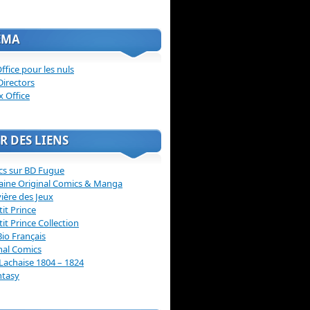
ÉMA
ffice pour les nuls
Directors
x Office
R DES LIENS
cs sur BD Fugue
aine Original Comics & Manga
vière des Jeux
tit Prince
tit Prince Collection
Bio Français
nal Comics
Lachaise 1804 – 1824
ntasy