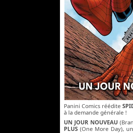
Panini Comics réédite
SPI
à la demande générale !
UN JOUR NOUVEAU
(Bran
PLUS
(One More Day), une