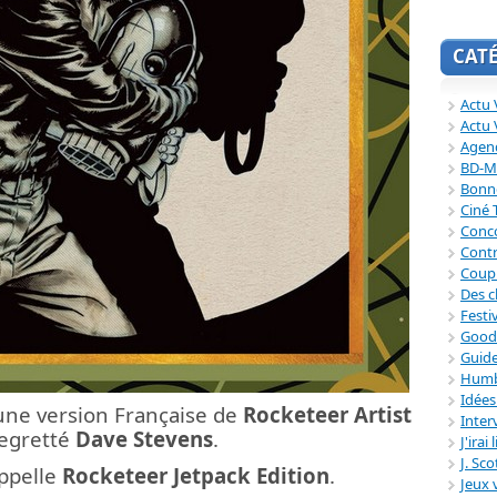
CAT
Actu V
Actu 
Agend
BD-M
Bonne
Ciné
Conc
Contr
Coup
Des c
Festi
Good
Guide
Humb
Idée
une version Française de
Rocketeer Artist
Inter
regretté
Dave Stevens
.
J'irai
J. Sc
appelle
Rocketeer Jetpack Edition
.
Jeux 