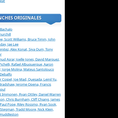
eat
NCHES ORIGINALES
 Bachalo
hurchill
ee, Scott Williams, Bruce Timm, John
day, Jae Lee
enitez, Alex Konat, Siya Oum, Tony
r
d Asrar, Joelle Jones, David Marquez,
Pichelli, Rafael Albuquerque, Aaron
, Jorge Molina, Mateus Santolouco
Debalfo
er Coipel, Joe Mad, Quesada, Leinil Yu,
Bradshaw, Jerome Opena, Francis
pul
t Immonen, Ryan Ottley, Daniel Warren
on, Chris Burnham, Cliff Chiang, James
 Paul Pope, Riley Rossmo, Ryan Sook,
Stegman, Tradd Moore, Nick Klein,
 Huddleston