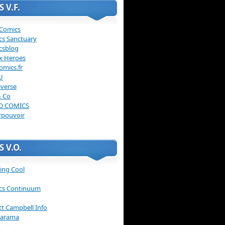
 V.F.
 Comics
cs Sanctuary
csblog
x Heroes
omics.fr
U
verse
& Co
O COMICS
rpouvoir
 V.O.
ing Cool
cs Continuum
ott Campbell Info
arama