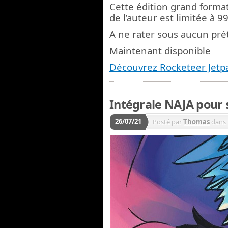
Cette édition grand format
de l’auteur est limitée à 9
A ne rater sous aucun prét
Maintenant disponible
Découvrez Rocketeer Jetpa
Intégrale NAJA pour
26/07/21
Posté par
Thomas
dans