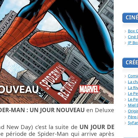
CIN
Box O
Ciné 
JP Bo
CRÉE
Comi
La ch
La Ri
Le Pe
Le Pe
Miel 
DER-MAN : UN JOUR NOUVEAU
en Deluxe
Origi
Père-
SyFa
d New Day) c’est la suite de
UN JOUR DE
 période de Spider-Man qui arrive après