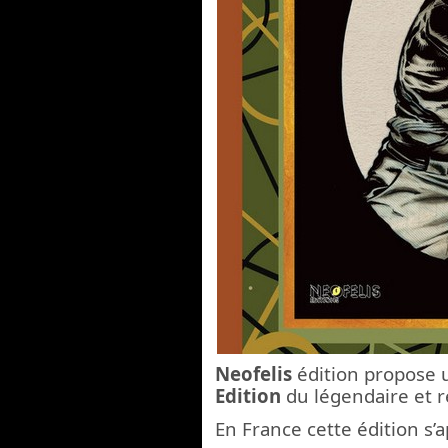
Neofelis
édition propose 
Edition
du légendaire et 
En France cette édition s’