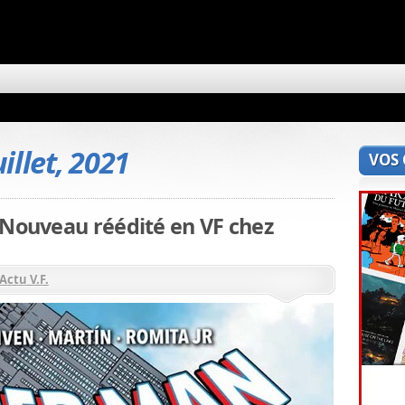
uillet, 2021
VOS
 Nouveau réédité en VF chez
Actu V.F.