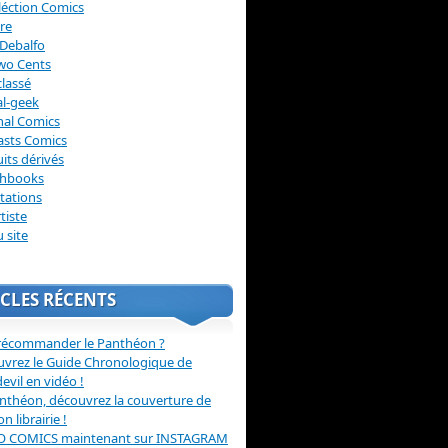
léction Comics
re
Debalfo
wo Cents
lassé
l-geek
nal Comics
asts Comics
its dérivés
chbooks
itations
tiste
u site
CLES RÉCENTS
récommander le Panthéon ?
vrez le Guide Chronologique de
evil en vidéo !
nthéon, découvrez la couverture de
ion librairie !
O COMICS maintenant sur INSTAGRAM