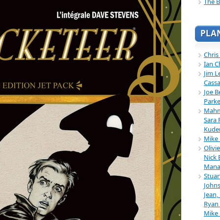
The B
PLA
Chris
Ian C
Jim L
Cassa
Joe B
Parke
Mahmu
Sara 
Kuder
Mike 
Olivi
Nick 
Mana
Stuar
Johns
Jean,
Ryan 
Mike