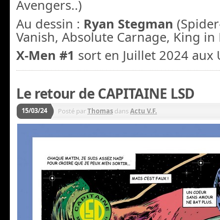
Avengers..)
Au dessin :
Ryan Stegman
(Spide
Vanish, Absolute Carnage, King in
X-Men #1
sort en Juillet 2024 aux
Le retour de CAPITAINE LSD
15/03/24
Posté par
Thomas
dans
Actu V.F.