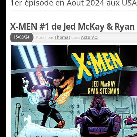
1er épisode en Aout 2024 aux USA
X-MEN #1 de Jed McKay & Ryan
15/03/24
Posté par
Thomas
dans
Actu V.O.