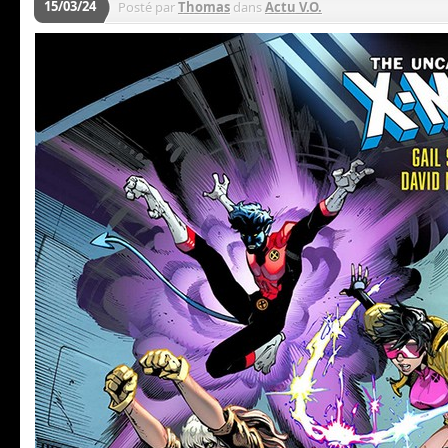
15/03/24
Posté par
Thomas
dans
Actu V.O.