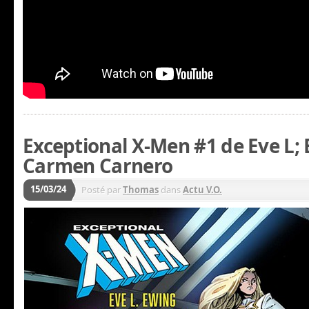
Exceptional X-Men #1 de Eve L; 
Carmen Carnero
15/03/24
Posté par
Thomas
dans
Actu V.O.