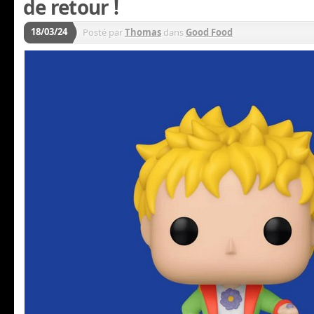
de retour !
18/03/24
Posté par
Thomas
dans
Good Food