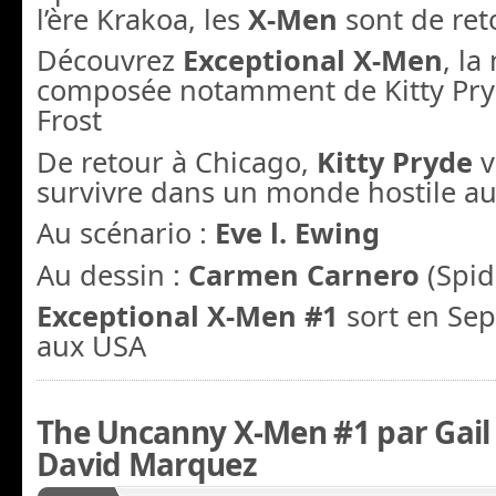
l’ère Krakoa, les
X-Men
sont de ret
Découvrez
Exceptional
X-Men
, la
composée notamment de Kitty Pr
Frost
De retour à Chicago,
Kitty Pryde
v
survivre dans un monde hostile a
Au scénario :
Eve l. Ewing
Au dessin :
Carmen Carnero
(Spi
Exceptional X-Men #1
sort en Se
aux USA
The Uncanny X-Men #1 par Gail
David Marquez