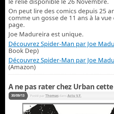
le relié d
isponible le 26 Novembre.
On peut lire des comics depuis 25 an
comme un gosse de 11 ans à la vue 
page.
Joe Madureira est unique.
Découvrez Spider-Man par Joe Madu
Book Dep)
Découvrez Spider-Man par Joe Madu
(Amazon)
A ne pas rater chez Urban cette
30/09/13
Posté par
Thomas
dans
Actu V.F.