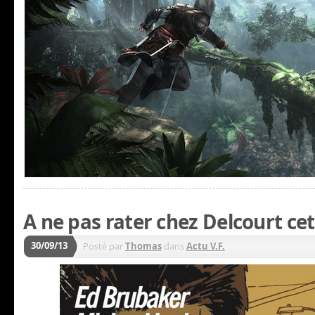
A ne pas rater chez Delcourt ce
30/09/13
Posté par
Thomas
dans
Actu V.F.