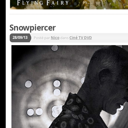
Snowpiercer
28/09/13
Posté par
Nico
dans
Ciné TV DVD