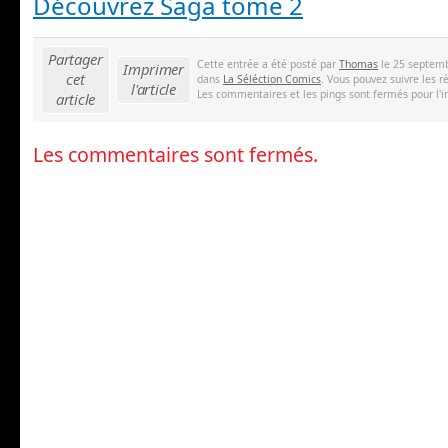
Découvrez Saga tome 2
Partager
Cette entrée a été posté par
Thomas
le 25 septemb
Imprimer
cet
dans
La Séléction Comics
. Vous pouvez suivre les r
l'article
Les commentaires et les pings sont fermés pour l'i
article
Les commentaires sont fermés.