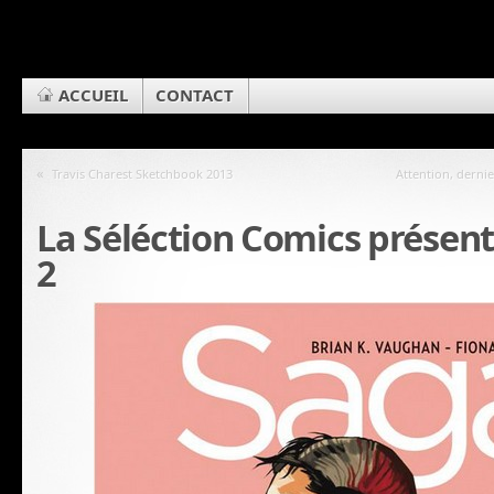
ACCUEIL
CONTACT
«
Travis Charest Sketchbook 2013
Attention, derni
La Séléction Comics présen
2