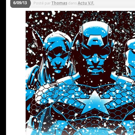
6/09/13
Posté par
Thomas
dans
Actu V.F.