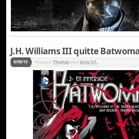
J.H. Williams III quitte Batwom
6/09/13
Posté par
Thomas
dans
Actu V.F.