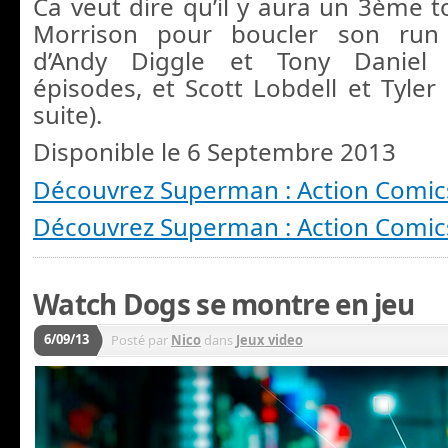
Ca veut dire qu’il y aura un 3ème 
Morrison pour boucler son run (
d’Andy Diggle et Tony Daniel
épisodes, et Scott Lobdell et Tyler
suite).
Disponible le 6 Septembre 2013
Découvrez Superman : Action Comic
Découvrez Superman : Action Comic
Watch Dogs se montre en jeu
6/09/13
Posté par
Nico
dans
Jeux video