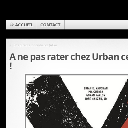
ACCUEIL
CONTACT
«
Des pirates légendaires (AC4)
A ne pas rater chez Urban 
!