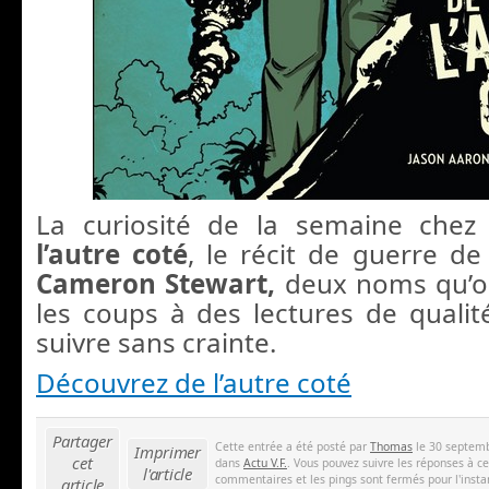
La curiosité de la semaine chez
l’autre coté
, le récit de guerre d
Cameron Stewart,
deux noms qu’o
les coups à des lectures de qualité
suivre sans crainte.
Découvrez de l’autre coté
Partager
Cette entrée a été posté par
Thomas
le 30 septemb
Imprimer
cet
dans
Actu V.F.
. Vous pouvez suivre les réponses à c
l'article
commentaires et les pings sont fermés pour l'insta
article