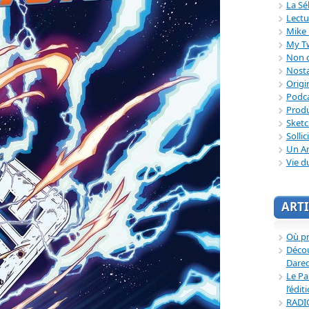
La Sé
Lectu
Mike 
My T
Non c
Nosta
Origi
Podc
Produ
Sket
Sollic
Un Ar
Vie d
ARTI
Où p
Décou
Dared
Le Pa
l’édit
RADI