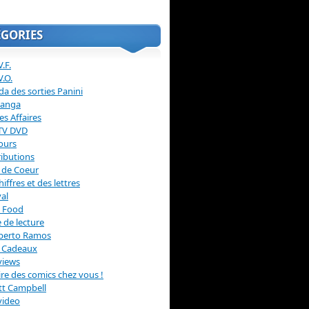
ÉGORIES
.F.
V.O.
a des sorties Panini
anga
s Affaires
 TV DVD
ours
ibutions
 de Coeur
hiffres et des lettres
val
 Food
 de lecture
erto Ramos
s Cadeaux
views
 lire des comics chez vous !
ott Campbell
video