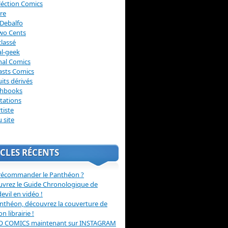
léction Comics
re
Debalfo
wo Cents
lassé
l-geek
nal Comics
asts Comics
its dérivés
chbooks
itations
tiste
u site
CLES RÉCENTS
récommander le Panthéon ?
vrez le Guide Chronologique de
evil en vidéo !
nthéon, découvrez la couverture de
ion librairie !
O COMICS maintenant sur INSTAGRAM