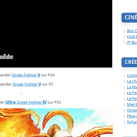
CIN
Box O
Ciné 
JP Bo
CRÉE
ander
Street Fighter
V
sur PS4
Comi
La ch
ander
Street Fighter
V
sur PC
La Ri
Le Pe
–
Le Pe
er
Ultra
Street Fighter
IV
sur PS3
Miel 
Origi
Père-
SyFa