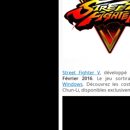
Street Fighter V
, développé
Février
2016
. Le jeu sorti
Windows
. Découvrez les cos
Chun-Li, disponibles exclusi