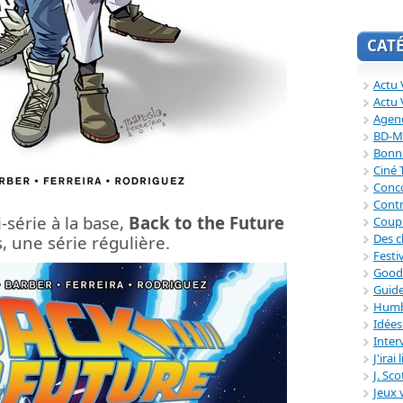
CAT
Actu V
Actu 
Agend
BD-M
Bonne
Ciné
Conc
Contr
série à la base,
Back to the Future
Coup
Des c
, une série régulière.
Festi
Good
Guide
Humb
Idée
Inter
J'irai
J. Sc
Jeux 