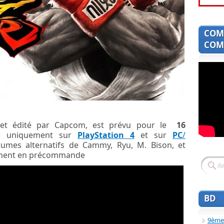
COM
COMI
 et édité par Capcom, est prévu pour le
16
ra uniquement sur
PlayStation 4
et sur
PC
/
tumes alternatifs de Cammy, Ryu, M. Bison, et
vement en précommande
BD
9ème