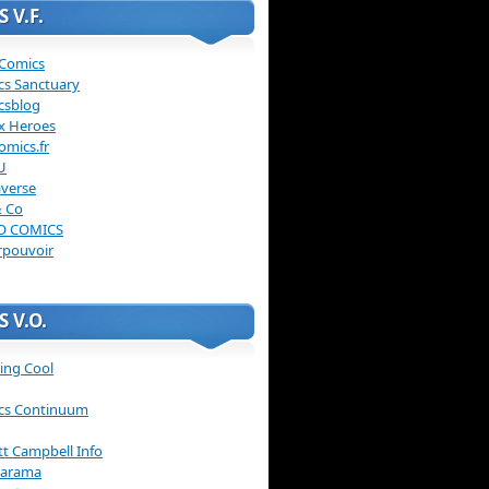
 V.F.
 Comics
cs Sanctuary
csblog
x Heroes
omics.fr
U
verse
& Co
O COMICS
rpouvoir
 V.O.
ing Cool
cs Continuum
ott Campbell Info
arama