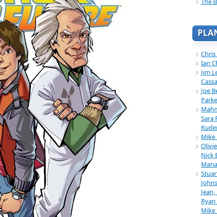
The B
PLA
Chris
Ian C
Jim L
Cassa
Joe B
Parke
Mahmu
Sara 
Kuder
Mike 
Olivi
Nick 
Mana
Stuar
Johns
Jean,
Ryan 
Mike