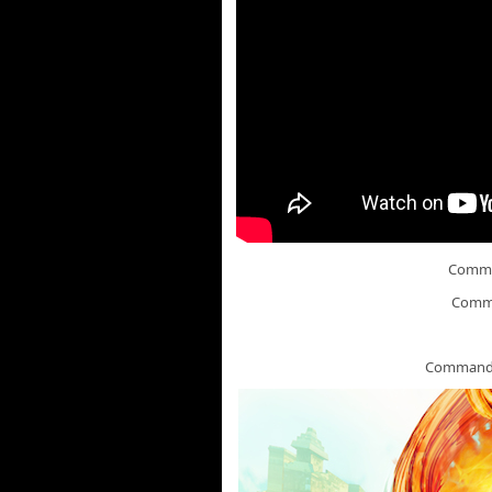
Comm
Comm
Command