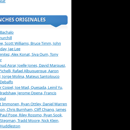
eat
NCHES ORIGINALES
 Bachalo
hurchill
ee, Scott Williams, Bruce Timm, John
day, Jae Lee
enitez, Alex Konat, Siya Oum, Tony
r
d Asrar, Joelle Jones, David Marquez,
Pichelli, Rafael Albuquerque, Aaron
, Jorge Molina, Mateus Santolouco
Debalfo
er Coipel, Joe Mad, Quesada, Leinil Yu,
Bradshaw, Jerome Opena, Francis
pul
t Immonen, Ryan Ottley, Daniel Warren
on, Chris Burnham, Cliff Chiang, James
 Paul Pope, Riley Rossmo, Ryan Sook,
Stegman, Tradd Moore, Nick Klein,
 Huddleston