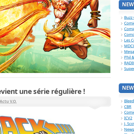
NEWS
Buzz
Comi
Comi
Comi
Les C
MDC
Mega
Phil 
RADI
Supe
NEWS
vient une série régulière !
Bleed
Actu V.O.
CBR
Comi
ICV2
J. Sc
News