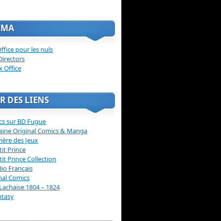
ÉMA
ffice pour les nuls
Directors
x Office
R DES LIENS
cs sur BD Fugue
aine Original Comics & Manga
vière des Jeux
tit Prince
tit Prince Collection
Bio Français
nal Comics
Lachaise 1804 – 1824
ntasy