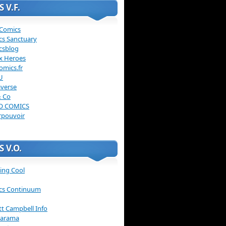
 V.F.
 Comics
cs Sanctuary
csblog
x Heroes
omics.fr
U
verse
& Co
O COMICS
rpouvoir
 V.O.
ing Cool
cs Continuum
ott Campbell Info
arama