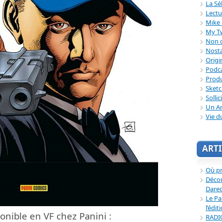
La Sé
Lectu
Mike 
My T
Non c
Nosta
Origi
Podc
Produ
Sket
Sollic
Un Ar
Vie d
ARTI
Où p
Décou
Dared
Le Pa
l’édit
ponible en VF chez Panini :
RADI