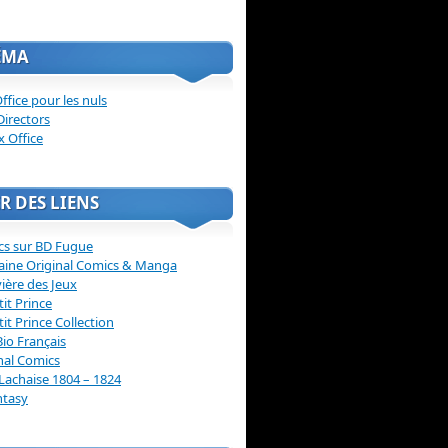
ÉMA
ffice pour les nuls
Directors
x Office
R DES LIENS
cs sur BD Fugue
aine Original Comics & Manga
vière des Jeux
tit Prince
tit Prince Collection
Bio Français
nal Comics
Lachaise 1804 – 1824
ntasy