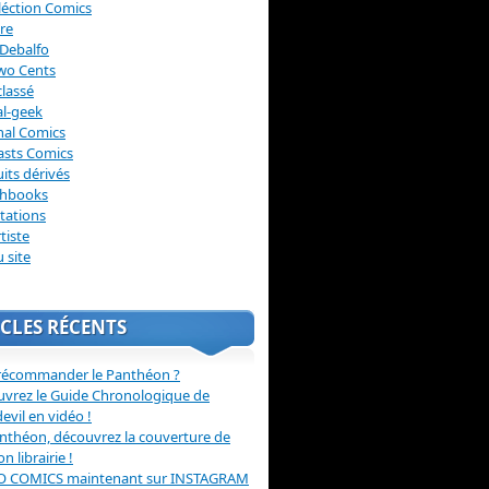
léction Comics
re
Debalfo
wo Cents
lassé
l-geek
nal Comics
asts Comics
its dérivés
chbooks
itations
tiste
u site
CLES RÉCENTS
récommander le Panthéon ?
vrez le Guide Chronologique de
evil en vidéo !
nthéon, découvrez la couverture de
ion librairie !
O COMICS maintenant sur INSTAGRAM