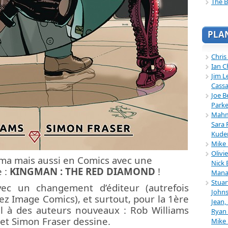
The B
PLA
Chris
Ian C
Jim L
Cassa
Joe B
Parke
Mahmu
Sara 
Kuder
Mike 
Olivi
ma mais aussi en Comics avec une
Nick 
e :
KINGMAN : THE RED DIAMOND
!
Mana
Stuar
vec un changement d’éditeur (autrefois
Johns
ez Image Comics), et surtout, pour la 1ère
Jean,
pel à des auteurs nouveaux : Rob Williams
Ryan 
 et Simon Fraser dessine.
Mike