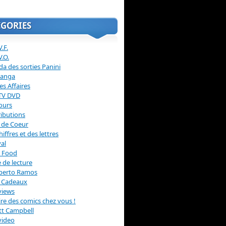
ÉGORIES
.F.
V.O.
a des sorties Panini
anga
s Affaires
 TV DVD
ours
ibutions
 de Coeur
hiffres et des lettres
val
 Food
 de lecture
erto Ramos
s Cadeaux
views
 lire des comics chez vous !
ott Campbell
video