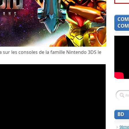
COM
COMI
a sur les consoles de la famille Nintendo 3DS le
BD
9ème