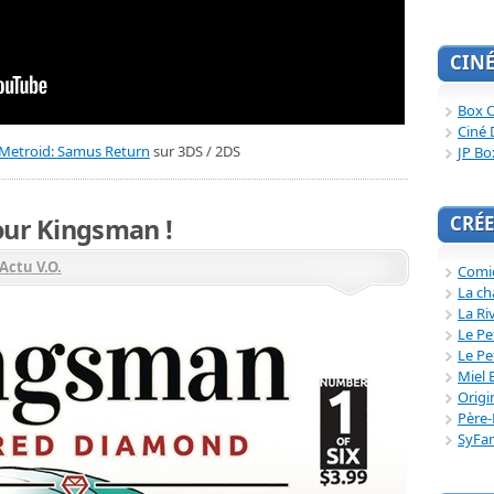
CIN
Box O
Ciné 
Metroid: Samus Return
sur 3DS / 2DS
JP Bo
CRÉE
our Kingsman !
Actu V.O.
Comi
La ch
La Ri
Le Pe
Le Pe
Miel 
Origi
Père-
SyFa