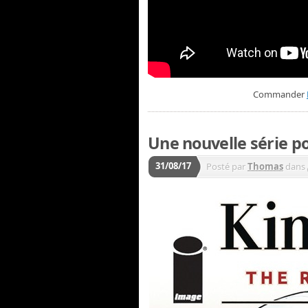
Commander
Une nouvelle série p
31/08/17
Posté par
Thomas
dans