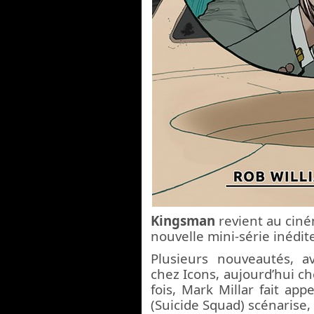
Kingsman
revient au ciné
nouvelle mini-série inédit
Plusieurs nouveautés, a
chez Icons, aujourd’hui ch
fois, Mark Millar fait ap
(Suicide Squad) scénarise,