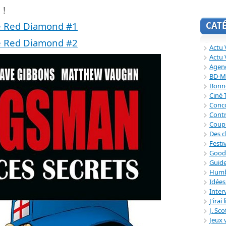
 !
CAT
e Red Diamond #1
e Red Diamond #2
Actu V
Actu 
Agend
BD-M
Bonne
Ciné
Conc
Contr
Coup
Des c
Festi
Good
Guide
Humb
Idée
Inter
J'irai
J. Sc
Jeux 