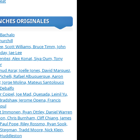
eat
NCHES ORIGINALES
 Bachalo
hurchill
ee, Scott Williams, Bruce Timm, John
day, Jae Lee
enitez, Alex Konat, Siya Oum, Tony
r
d Asrar, Joelle Jones, David Marquez,
Pichelli, Rafael Albuquerque, Aaron
, Jorge Molina, Mateus Santolouco
Debalfo
er Coipel, Joe Mad, Quesada, Leinil Yu,
Bradshaw, Jerome Opena, Francis
pul
t Immonen, Ryan Ottley, Daniel Warren
on, Chris Burnham, Cliff Chiang, James
 Paul Pope, Riley Rossmo, Ryan Sook,
Stegman, Tradd Moore, Nick Klein,
 Huddleston