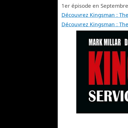
1er épisode en Septembre
Découvrez Kingsman : Th
Découvrez Kingsman : Th