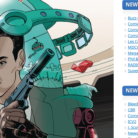
NEWS
Buzz
Comi
Comi
Comi
Les C
MDC
Mega
Phil 
RADI
Supe
NEWS
Bleed
CBR
Comi
ICV2
J. Sc
News