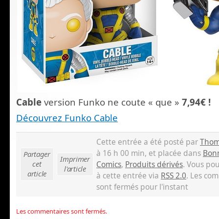
Cable
version Funko ne coute « que »
7,94€
!
Découvrez Funko Cable
Cette entrée a été posté par
Thom
à 16 h 00 min, et placée dans
Bonn
Partager
Imprimer
cet
Comics
,
Produits dérivés
. Vous pou
l'article
article
à cette entrée via
RSS 2.0
. Les com
sont fermés pour l'instant
Les commentaires sont fermés.