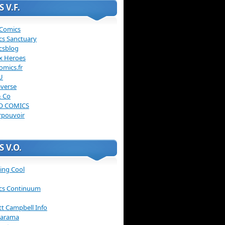
 V.F.
 Comics
cs Sanctuary
csblog
x Heroes
omics.fr
U
verse
& Co
O COMICS
rpouvoir
 V.O.
ing Cool
cs Continuum
ott Campbell Info
arama