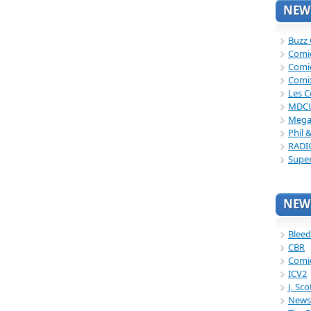
NEWS
Buzz
Comi
Comi
Comi
Les C
MDC
Mega
Phil 
RADI
Supe
NEWS
Bleed
CBR
Comi
ICV2
J. Sc
News