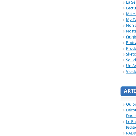
La Sé
Lectu
Mike 
My T
Non c
Nosta
Origi
Podc
Produ
Sket
Sollic
Un Ar
Vie d
ARTI
Où p
Décou
Dared
Le Pa
l’édit
RADI