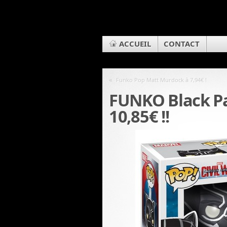
ACCUEIL
CONTACT
«
Funko Pop Matt Murdock à 7,94€ !
FUNKO Black P
10,85€ !!