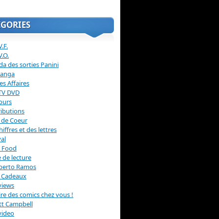
ÉGORIES
.F.
V.O.
a des sorties Panini
anga
s Affaires
 TV DVD
ours
ibutions
 de Coeur
hiffres et des lettres
val
 Food
 de lecture
erto Ramos
s Cadeaux
views
 lire des comics chez vous !
ott Campbell
video