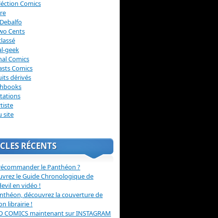
léction Comics
re
Debalfo
wo Cents
lassé
l-geek
nal Comics
asts Comics
its dérivés
chbooks
itations
tiste
u site
CLES RÉCENTS
récommander le Panthéon ?
vrez le Guide Chronologique de
evil en vidéo !
nthéon, découvrez la couverture de
ion librairie !
O COMICS maintenant sur INSTAGRAM