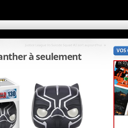
»
Justice League Vs Suicide Squad #2 sort aujourd’hui
VOS
anther à seulement