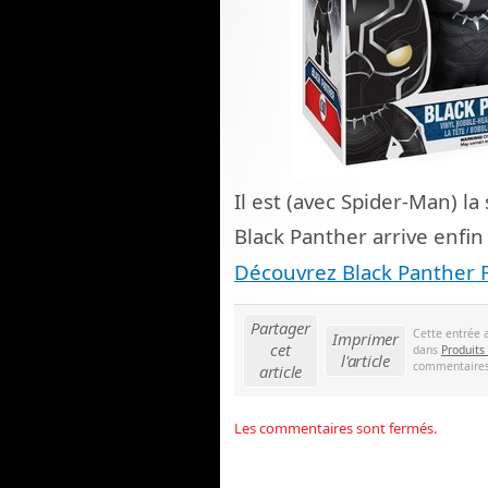
Il est (avec Spider-Man) la
Black Panther arrive enfin 
Découvrez Black Panther 
Partager
Cette entrée 
Imprimer
cet
dans
Produits
l'article
commentaires 
article
Les commentaires sont fermés.