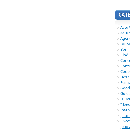
CAT
Actu V
Actu 
Agend
BD-M
Bonne
Ciné
Conc
Contr
Coup
Des c
Festi
Good
Guide
Humb
Idée
Inter
J'irai
J. Sc
Jeux 