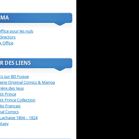
ÉMA
ffice pour les nuls
Directors
x Office
R DES LIENS
cs sur BD Fugue
aine Original Comics & Manga
vière des Jeux
tit Prince
tit Prince Collection
Bio Français
nal Comics
Lachaise 1804 – 1824
ntasy