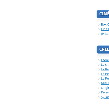
CIN
Box O
Ciné 
JP Bo
CRÉE
Comi
La ch
La Ri
Le Pe
Le Pe
Miel 
Origi
Père-
SyFa