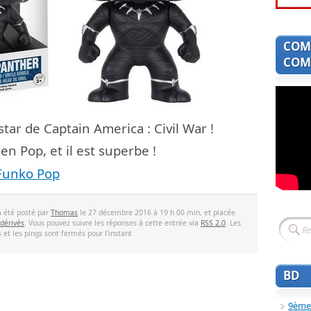
COM
COMI
 star de Captain America : Civil War !
en Pop, et il est superbe !
Funko Pop
a été posté par
Thomas
le 27 décembre 2016 à 19 h 00 min, et placée
 dérivés
. Vous pouvez suivre les réponses à cette entrée via
RSS 2.0
. Les
et les pings sont fermés pour l'instant
BD
9ème