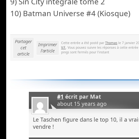
9) Sin City intégrale tome 2
10) Batman Universe #4 (Kiosque)
Partager
Cette entrée a été posté par
Thomas
le 7 janvier 2
Imprimer
cet
V.F.
. Vous pouvez suivre les réponses à cette entrée
l'article
pings sont fermés pour l'instant
article
#1
écrit par
Mat
about 15 years ago
Le Taschen figure dans le top 10, il a vra
vendre !