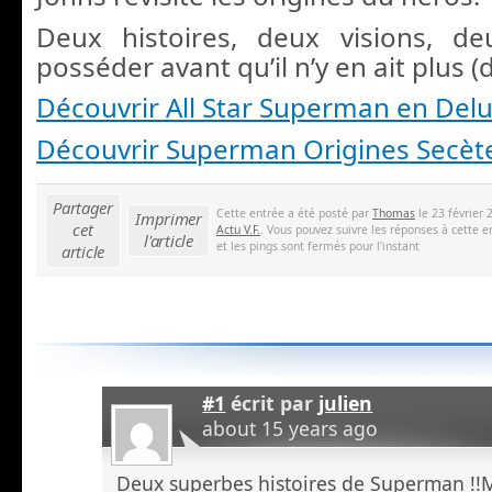
Deux histoires, deux visions, de
posséder avant qu’il n’y en ait plus 
Découvrir All Star Superman en Del
Découvrir Superman Origines Secèt
Partager
Cette entrée a été posté par
Thomas
le 23 février 
Imprimer
cet
Actu V.F.
. Vous pouvez suivre les réponses à cette e
l'article
et les pings sont fermés pour l'instant
article
#1
écrit par
julien
about 15 years ago
Deux superbes histoires de Superman !!M