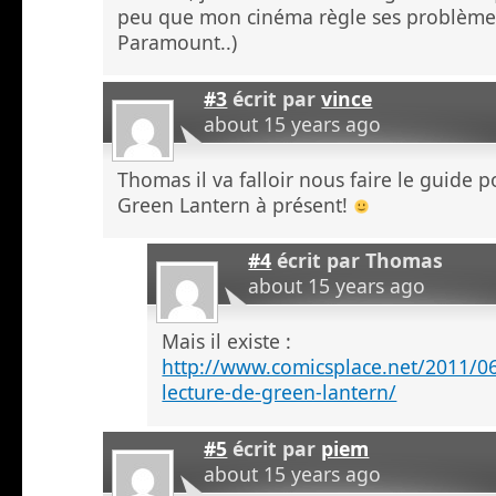
peu que mon cinéma règle ses problèmes
Paramount..)
#3
écrit par
vince
about 15 years ago
Thomas il va falloir nous faire le guide
Green Lantern à présent!
#4
écrit par
Thomas
about 15 years ago
Mais il existe :
http://www.comicsplace.net/2011/0
lecture-de-green-lantern/
#5
écrit par
piem
about 15 years ago