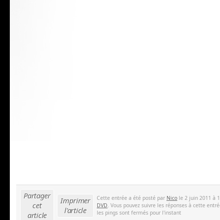
Partager
Cette entrée a été posté par
Nico
le 2 juin 2011 à 
Imprimer
cet
DVD
. Vous pouvez suivre les réponses à cette entr
l'article
les pings sont fermés pour l'instant
article