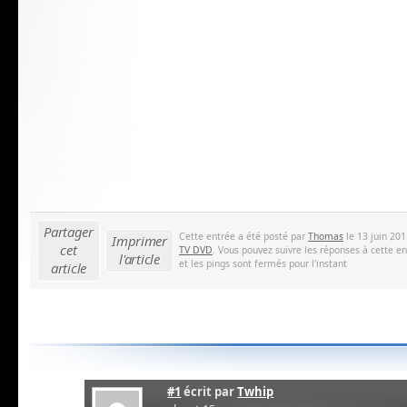
Partager
Cette entrée a été posté par
Thomas
le 13 juin 201
Imprimer
cet
TV DVD
. Vous pouvez suivre les réponses à cette e
l'article
et les pings sont fermés pour l'instant
article
#1
écrit par
Twhip