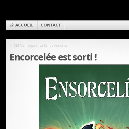
ACCUEIL
CONTACT
«
Old Man Logan : La Bande Annonce
Encorcelée est sorti !