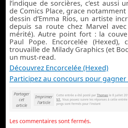
l’indique de sorcières, c’est aussi
de Comics Place, grace notamment 
dessin d’Emma Rios, un artiste incr
depuis sa route chez Marvel avec 
mérité). Autre point fort : la couv
Paul Pope. Encorcelée (Hexed), c
trouvaille de Milady Graphics (et Boo
un must-read.
Découvrez Encorcelée (Hexed)
Participez au concours pour gagner
Partager
Cette entrée a été posté par
Thomas
le 8 juillet 2
Imprimer
cet
V.F.
. Vous pouvez suivre les réponses à cette entrée
l'article
pings sont fermés pour l'instant
article
Les commentaires sont fermés.