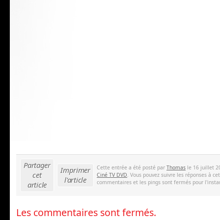
Partager
Cette entrée a été posté par
Thomas
le 16 juillet 
Imprimer
cet
Ciné TV DVD
. Vous pouvez suivre les réponses à ce
l'article
commentaires et les pings sont fermés pour l'insta
article
Les commentaires sont fermés.