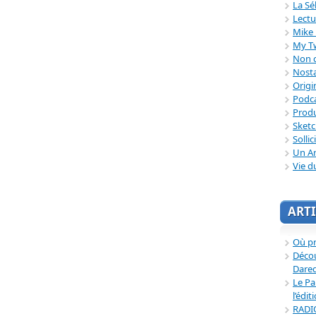
La Sé
Lectu
Mike 
My T
Non c
Nosta
Origi
Podc
Produ
Sket
Sollic
Un Ar
Vie d
ARTI
Où p
Décou
Dared
Le Pa
l’édit
RADI