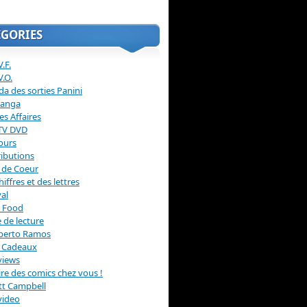
ÉGORIES
.F.
V.O.
a des sorties Panini
anga
s Affaires
 TV DVD
ours
ibutions
 de Coeur
hiffres et des lettres
val
 Food
 de lecture
erto Ramos
s Cadeaux
views
 lire des comics chez vous !
ott Campbell
video