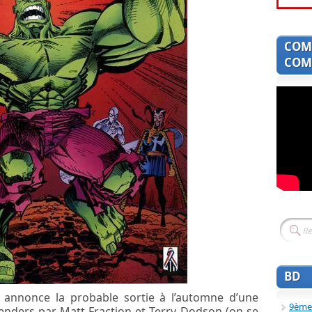
COM
COMI
BD
annonce la probable sortie à l’automne d’une
9ème
enders par Matt Fraction et Terry Dodson (on se