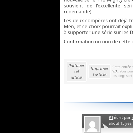
souvient de l’excellente sé
redemande).
Les deux compères ont déjà t
Men, et ce choix pourrait expli
à supporter une série sur les 
Confirmation ou non de cette 
Partager
Cette entrée 
Imprimer
cet
V.O.
. Vous pou
l'article
les pings sont
article
#1
écrit par
about 15 yea