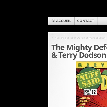
ACCUEIL
CONTACT
«
Hulk #1 par Jason Aaron et Marc Silvestri
The Mighty Def
& Terry Dodson