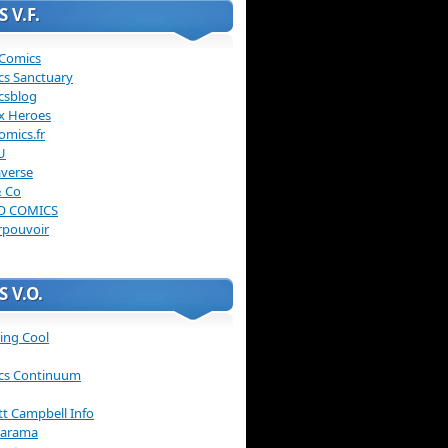
 V.F.
 Comics
cs Sanctuary
csblog
x Heroes
omics.fr
U
verse
& Co
O COMICS
rpouvoir
 V.O.
ing Cool
cs Continuum
ott Campbell Info
arama