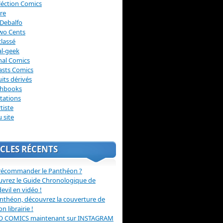
léction Comics
re
Debalfo
wo Cents
lassé
l-geek
nal Comics
asts Comics
its dérivés
chbooks
itations
tiste
u site
CLES RÉCENTS
récommander le Panthéon ?
vrez le Guide Chronologique de
evil en vidéo !
nthéon, découvrez la couverture de
ion librairie !
O COMICS maintenant sur INSTAGRAM