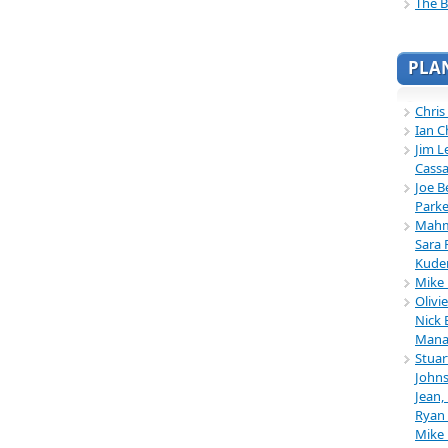
The B
PLA
Chris
Ian C
Jim L
Cassa
Joe B
Parke
Mahmu
Sara 
Kuder
Mike 
Olivi
Nick 
Mana
Stuar
Johns
Jean,
Ryan 
Mike