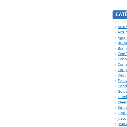
CAT
Actu V
Actu 
Agend
BD-M
Bonne
Ciné
Conc
Contr
Coup
Des c
Festi
Good
Guide
Humb
Idée
Inter
J'irai
J. Sc
Jeux 