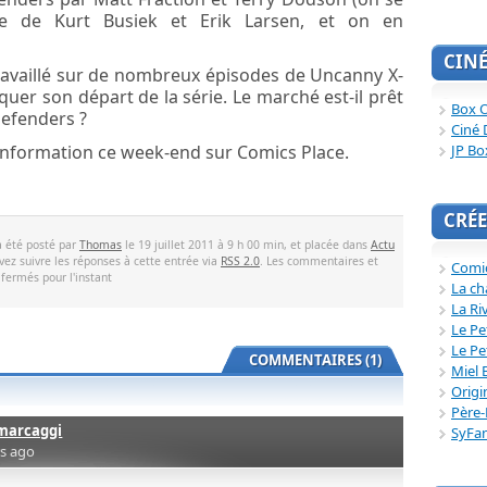
rie de Kurt Busiek et Erik Larsen, et on en
CIN
ravaillé sur de nombreux épisodes de Uncanny X-
quer son départ de la série. Le marché est-il prêt
Box O
Defenders ?
Ciné 
information ce week-end sur Comics Place.
JP Bo
CRÉE
a été posté par
Thomas
le 19 juillet 2011 à 9 h 00 min, et placée dans
Actu
vez suivre les réponses à cette entrée via
RSS 2.0
. Les commentaires et
Comi
 fermés pour l'instant
La ch
La Ri
Le Pe
Le Pe
COMMENTAIRES (1)
Miel 
Origi
Père-
marcaggi
SyFa
rs ago