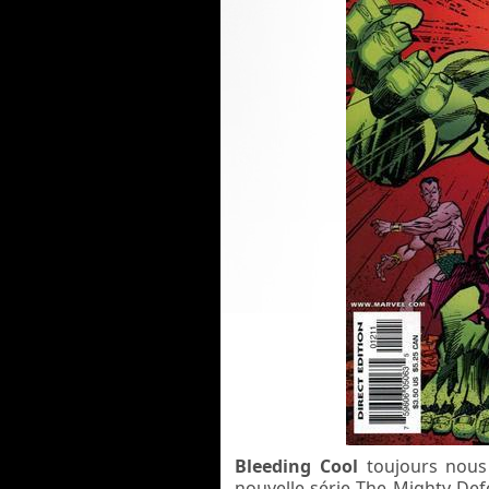
Bleeding Cool
toujours nous 
nouvelle série The Mighty Def