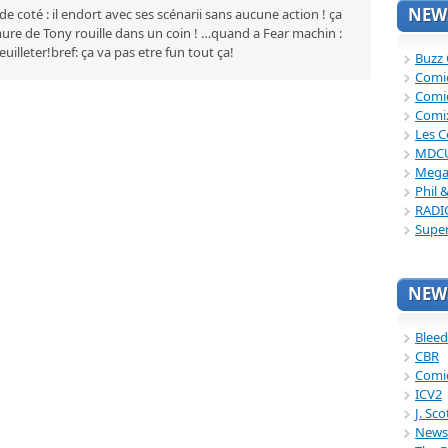
NEWS
de coté : il endort avec ses scénarii sans aucune action ! ça
rmure de Tony rouille dans un coin ! …quand a Fear machin :
feuilleter!bref: ça va pas etre fun tout ça!
Buzz
Comi
Comi
Comi
Les C
MDC
Mega
Phil 
RADI
Supe
NEWS
Bleed
CBR
Comi
ICV2
J. Sc
News