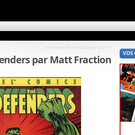
»
Bloodrayne: Betrayal (Gameplay teaser)
VOS
enders par Matt Fraction