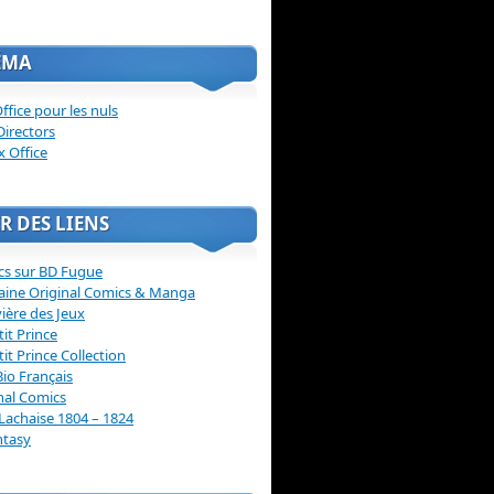
ÉMA
ffice pour les nuls
Directors
x Office
R DES LIENS
cs sur BD Fugue
aine Original Comics & Manga
vière des Jeux
tit Prince
tit Prince Collection
Bio Français
nal Comics
Lachaise 1804 – 1824
ntasy