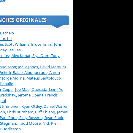
eat
NCHES ORIGINALES
 Bachalo
hurchill
ee, Scott Williams, Bruce Timm, John
day, Jae Lee
enitez, Alex Konat, Siya Oum, Tony
r
d Asrar, Joelle Jones, David Marquez,
Pichelli, Rafael Albuquerque, Aaron
, Jorge Molina, Mateus Santolouco
Debalfo
er Coipel, Joe Mad, Quesada, Leinil Yu,
Bradshaw, Jerome Opena, Francis
pul
t Immonen, Ryan Ottley, Daniel Warren
on, Chris Burnham, Cliff Chiang, James
 Paul Pope, Riley Rossmo, Ryan Sook,
Stegman, Tradd Moore, Nick Klein,
 Huddleston