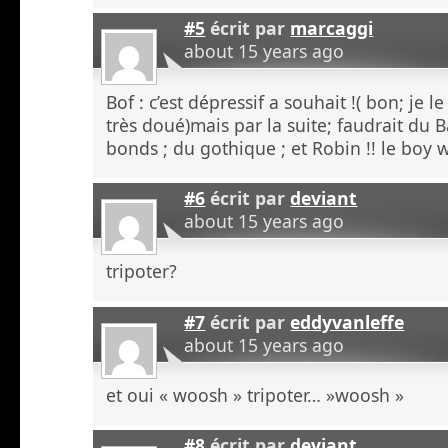
#5
écrit par
marcaggi
about 15 years ago
Bof : c’est dépressif a souhait !( bon; je 
très doué)mais par la suite; faudrait du 
bonds ; du gothique ; et Robin !! le boy 
#6
écrit par
deviant
about 15 years ago
tripoter?
#7
écrit par
eddyvanleffe
about 15 years ago
et oui « woosh » tripoter… »woosh »
#8
écrit par
deviant