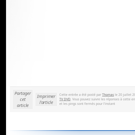
Partager
Cette entrée a été posté par
Thomas
le 20 juillet 
Imprimer
cet
TV DVD
. Vous pouvez suivre les réponses à cette e
l'article
et les pings sont fermés pour l'instant
article