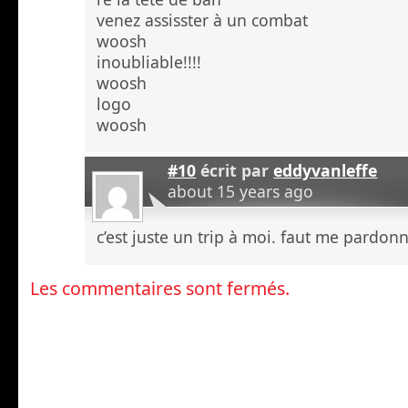
venez assisster à un combat
woosh
inoubliable!!!!
woosh
logo
woosh
#10
écrit par
eddyvanleffe
about 15 years ago
c’est juste un trip à moi. faut me pardon
Les commentaires sont fermés.