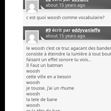
about 15 years ago
c est quoi woosh comme vocabulaire?
#9
écrit par
eddyvanleffe
about 15 years ago
le woosh c’est ce truc agacant des band
consiste à éteindre la lumière à tout bo
faisant un effet sonore tu vois…
Il Faut un batman
woosh
cette ville en a besoin
woosh
je tousse, j’ai un rhume
woosh
la tete de bane
woosh
re la tête de ban