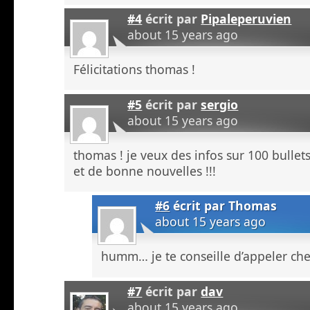
#4
écrit par
Pipaleperuvien
about 15 years ago
Félicitations thomas !
#5
écrit par
sergio
about 15 years ago
thomas ! je veux des infos sur 100 bullets 
et de bonne nouvelles !!!
#6
écrit par
Thomas
about 15 years ago
humm… je te conseille d’appeler ch
#7
écrit par
dav
about 15 years ago