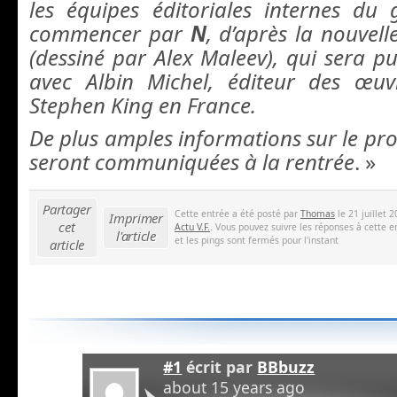
les équipes éditoriales internes du
commencer par
N
, d’après la nouvel
(dessiné par Alex Maleev), qui sera pu
avec Albin Michel, éditeur des œuvr
Stephen King en France.
De plus amples informations sur le pr
seront communiquées à la rentrée
. »
Partager
Cette entrée a été posté par
Thomas
le 21 juillet 
Imprimer
cet
Actu V.F.
. Vous pouvez suivre les réponses à cette e
l'article
et les pings sont fermés pour l'instant
article
#1
écrit par
BBbuzz
about 15 years ago