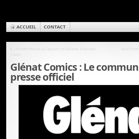
ACCUEIL
CONTACT
«
Ultimate Marvel vs Capcom 3 (Character Overview
Sara Pichel
Trailer)
Glénat Comics : Le commun
presse officiel