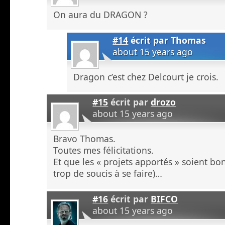
On aura du DRAGON ?
#14
écrit par
Thomas
about 15 years ago
Dragon c’est chez Delcourt je crois.
#15
écrit par
drozo
about 15 years ago
Bravo Thomas.
Toutes mes félicitations.
Et que les « projets apportés » soient bon
trop de soucis à se faire)…
#16
écrit par
BIFCO
about 15 years ago