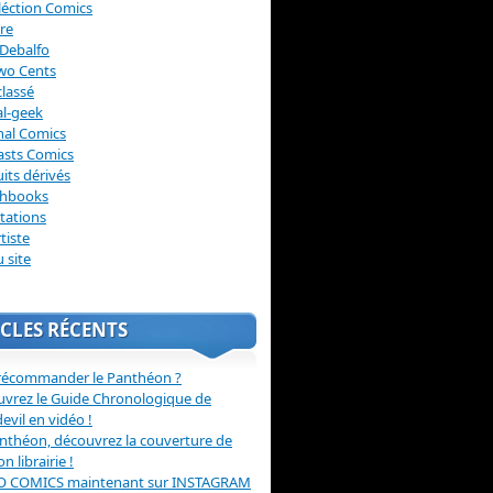
léction Comics
re
Debalfo
wo Cents
lassé
l-geek
nal Comics
asts Comics
its dérivés
chbooks
itations
tiste
u site
CLES RÉCENTS
récommander le Panthéon ?
vrez le Guide Chronologique de
evil en vidéo !
nthéon, découvrez la couverture de
ion librairie !
O COMICS maintenant sur INSTAGRAM