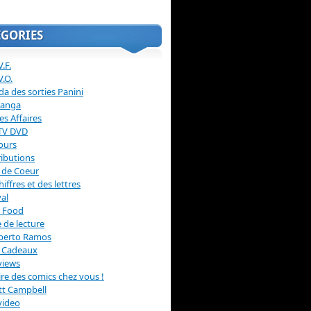
ÉGORIES
.F.
V.O.
a des sorties Panini
anga
s Affaires
 TV DVD
ours
ibutions
 de Coeur
hiffres et des lettres
val
 Food
 de lecture
erto Ramos
s Cadeaux
views
 lire des comics chez vous !
ott Campbell
video