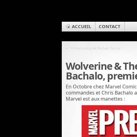
ACCUEIL
CONTACT
«
Homecoming de Michael Turner !
Wolverine & Th
Bachalo, premie
En Octobre chez Marvel Comics
commandes et Chris Bachalo au
Marvel est aux manettes :