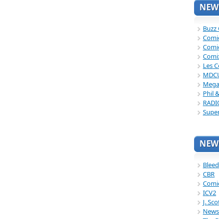
NEWS
Buzz
Comi
Comi
Comi
Les C
MDC
Mega
Phil 
RADI
Supe
NEWS
Bleed
CBR
Comi
ICV2
J. Sc
News