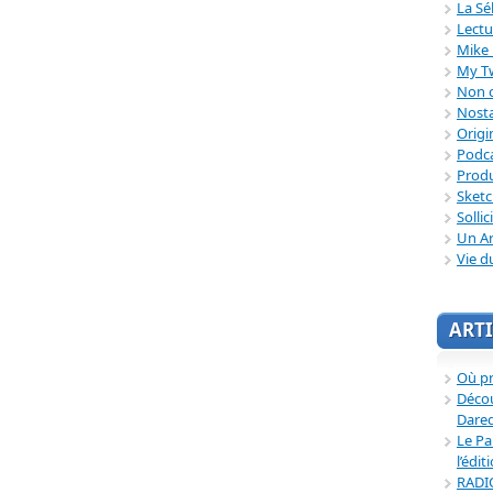
La Sé
Lectu
Mike 
My T
Non c
Nosta
Origi
Podc
Produ
Sket
Sollic
Un Ar
Vie d
ARTI
Où p
Décou
Dared
Le Pa
l’édit
RADI