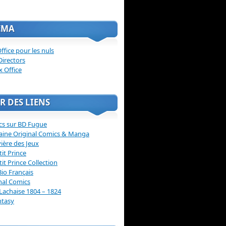
ÉMA
ffice pour les nuls
Directors
x Office
R DES LIENS
cs sur BD Fugue
aine Original Comics & Manga
vière des Jeux
tit Prince
tit Prince Collection
Bio Français
nal Comics
Lachaise 1804 – 1824
ntasy