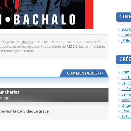
CIN
Box O
Ciné 
JP Bo
a été posté par
Thomas
le 22 juillet 2011 à 17 h 05 min, et placée dans
s pouvez suivre les réponses à cette entrée via
RSS 2.0
. Les commentaires
ont fermés pour l'instant
CRÉE
Comi
COMMENTAIRES (1)
La ch
La Ri
Le Pe
Mr Charles
Le Pe
rs ago
Miel 
Origi
Père-
review. la couv claque grave.
SyFa