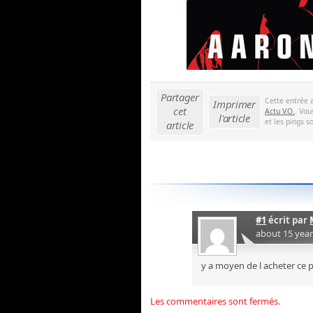
Partager
Cette entrée 
Imprimer
cet
Actu V.O.
. Vou
l'article
et les pings s
article
#1
écrit par
about 15 yea
y a moyen de l acheter ce p
Les commentaires sont fermés.