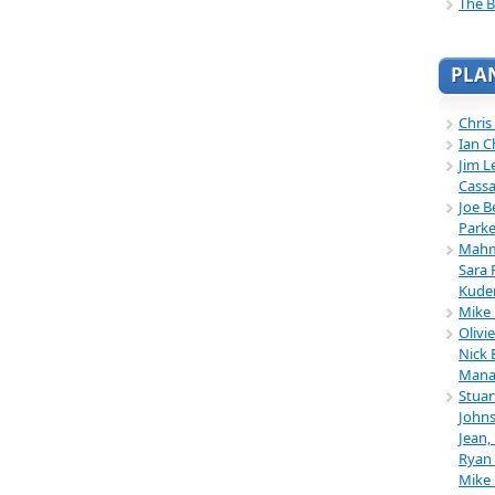
The B
PLA
Chris
Ian C
Jim L
Cassa
Joe B
Parke
Mahmu
Sara 
Kuder
Mike 
Olivi
Nick 
Mana
Stuar
Johns
Jean,
Ryan 
Mike