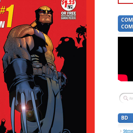
COM
COMI
BD
9ème