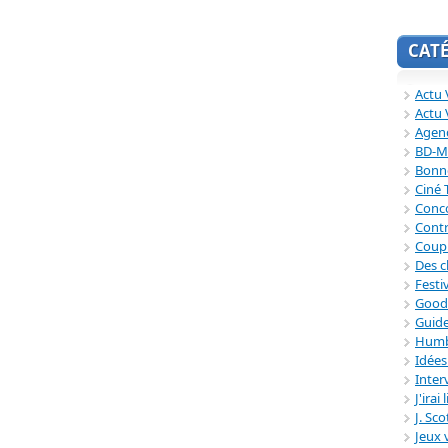
CAT
Actu V
Actu 
Agend
BD-M
Bonne
Ciné
Conc
Contr
Coup
Des c
Festi
Good
Guide
Humb
Idée
Inter
J'irai
J. Sc
Jeux 