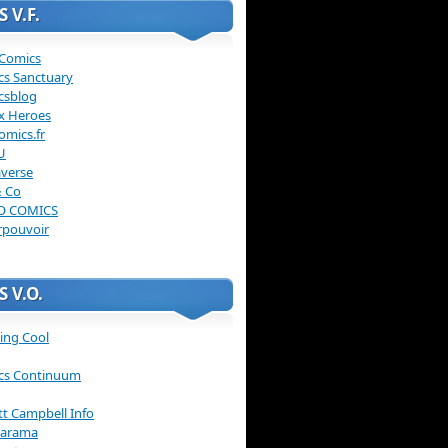
 V.F.
 Comics
cs Sanctuary
csblog
x Heroes
omics.fr
U
verse
& Co
O COMICS
rpouvoir
 V.O.
ing Cool
cs Continuum
ott Campbell Info
arama