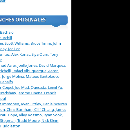
eat
NCHES ORIGINALES
 Bachalo
hurchill
ee, Scott Williams, Bruce Timm, John
day, Jae Lee
enitez, Alex Konat, Siya Oum, Tony
r
d Asrar, Joelle Jones, David Marquez,
Pichelli, Rafael Albuquerque, Aaron
, Jorge Molina, Mateus Santolouco
Debalfo
er Coipel, Joe Mad, Quesada, Leinil Yu,
Bradshaw, Jerome Opena, Francis
pul
t Immonen, Ryan Ottley, Daniel Warren
on, Chris Burnham, Cliff Chiang, James
 Paul Pope, Riley Rossmo, Ryan Sook,
Stegman, Tradd Moore, Nick Klein,
 Huddleston