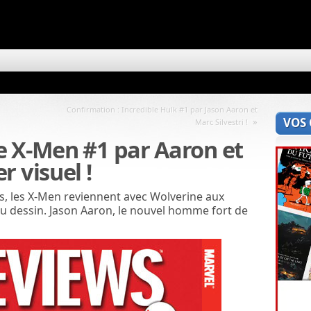
Confirmation : Incredible Hulk #1 par Jason Aaron et
VOS
»
Marc Silvestri !
e X-Men #1 par Aaron et
r visuel !
, les X-Men reviennent avec Wolverine aux
 dessin. Jason Aaron, le nouvel homme fort de