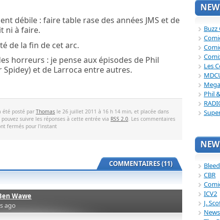
NEWS
nt débile : faire table rase des années JMS et de
Buzz
t ni à faire.
Comi
 de la fin de cet arc.
Comi
Comi
es horreurs : je pense aux épisodes de Phil
Les C
r Spidey) et de Larroca entre autres.
MDC
Mega
Phil 
RADI
Supe
a été posté par
Thomas
le 26 juillet 2011 à 16 h 14 min, et placée dans
s pouvez suivre les réponses à cette entrée via
RSS 2.0
. Les commentaires
ont fermés pour l'instant
NEWS
COMMENTAIRES (11)
Bleed
CBR
Comi
ICV2
Ben Wawe
J. Sc
rs ago
News