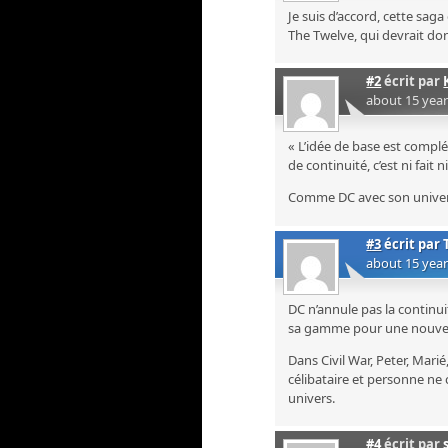
Je suis d’accord, cette sag
The Twelve, qui devrait don
#2
écrit par
about 15 yea
« L’idée de base est complé
de continuité, c’est ni fait ni
Comme DC avec son univer
#3
écrit par
about 15 yea
DC n’annule pas la continui
sa gamme pour une nouvell
Dans Civil War, Peter, Marié
célibataire et personne ne 
univers.
#4
écrit par