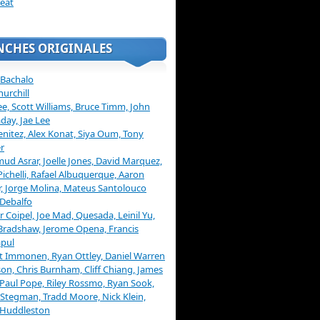
eat
NCHES ORIGINALES
 Bachalo
hurchill
ee, Scott Williams, Bruce Timm, John
day, Jae Lee
enitez, Alex Konat, Siya Oum, Tony
r
d Asrar, Joelle Jones, David Marquez,
Pichelli, Rafael Albuquerque, Aaron
, Jorge Molina, Mateus Santolouco
Debalfo
er Coipel, Joe Mad, Quesada, Leinil Yu,
Bradshaw, Jerome Opena, Francis
pul
t Immonen, Ryan Ottley, Daniel Warren
on, Chris Burnham, Cliff Chiang, James
 Paul Pope, Riley Rossmo, Ryan Sook,
Stegman, Tradd Moore, Nick Klein,
 Huddleston