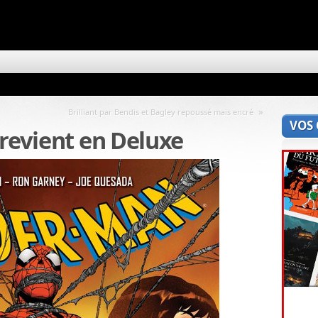
»
Brilliant par Bendis et Bagley repoussé mais encré
VOS
 revient en Deluxe