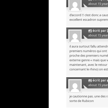
about 15 yea
d’accord !! c’est donc a cau
excellent escadron supreme 
#5
écrit par
about 15 yea
il aura surtout fallu attend
premiers numéros qui ont s
proche des premiers numér
externe genre « mais que va-
maintenant, avec le retour 
concernant le rhino) on es
#6
écrit par
about 15 yea
je cautionne pas. une des 
sorte de Rubicon