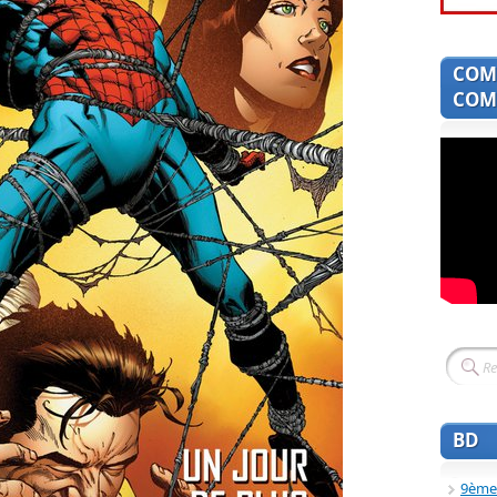
COM
COMI
BD
9ème