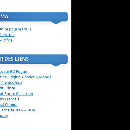
ÉMA
ffice pour les nuls
Directors
x Office
R DES LIENS
cs sur BD Fugue
aine Original Comics & Manga
vière des Jeux
tit Prince
tit Prince Collection
Bio Français
nal Comics
Lachaise 1804 – 1824
ntasy