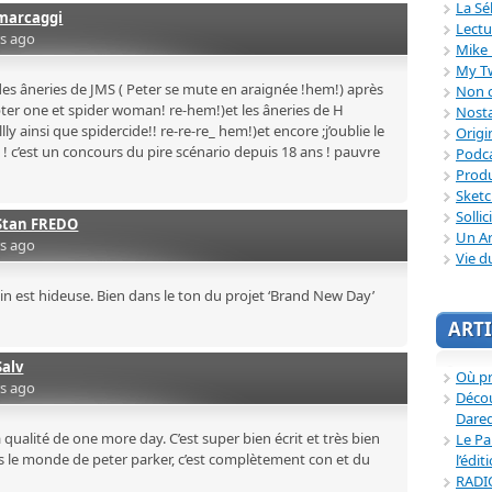
La Sé
marcaggi
Lectu
rs ago
Mike 
My T
des âneries de JMS ( Peter se mute en araignée !hem!) après
Non c
apter one et spider woman! re-hem!)et les âneries de H
Nosta
lly ainsi que spidercide!! re-re-re_ hem!)et encore ;j’oublie le
Origi
! c’est un concours du pire scénario depuis 18 ans ! pauvre
Podc
Produ
Sket
Sollic
Stan FREDO
Un Ar
rs ago
Vie d
n est hideuse. Bien dans le ton du projet ‘Brand New Day’
ARTI
Salv
Où p
rs ago
Décou
Dared
a qualité de one more day. C’est super bien écrit et très bien
Le Pa
s le monde de peter parker, c’est complètement con et du
l’édit
RADI