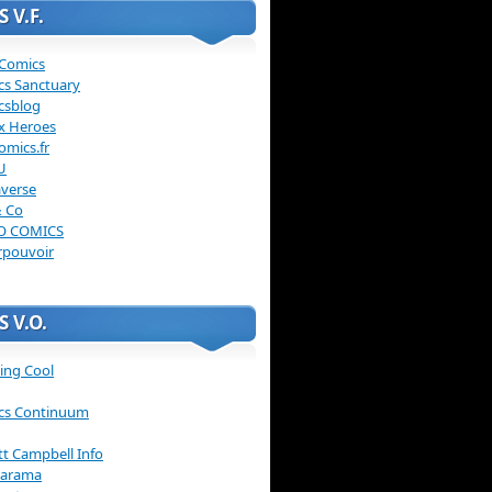
 V.F.
 Comics
cs Sanctuary
csblog
x Heroes
omics.fr
U
verse
& Co
O COMICS
rpouvoir
 V.O.
ing Cool
cs Continuum
ott Campbell Info
arama