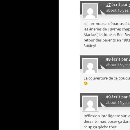
#7
écrit par
about 15 yea
cet arc nous a débarrassé 
les âneries de J Byrne( ch
Mackie ( le clone et Ben Reil
retour des parents en 1993 
Spidey!
#8
écrit par
about 15 yea
La couverture de ce bouqui
#9
écrit par
about 15 yea
Réflexion intelligente sur l
dessiné, mais poser ça dan
coup ça gâche tout.