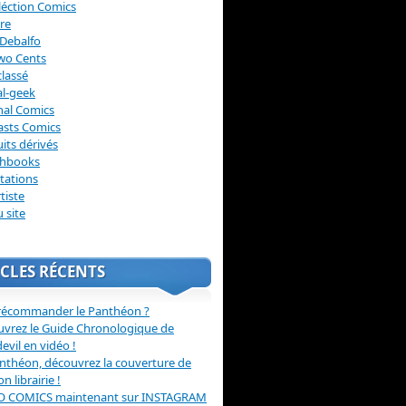
léction Comics
re
Debalfo
wo Cents
lassé
l-geek
nal Comics
asts Comics
its dérivés
chbooks
itations
tiste
u site
CLES RÉCENTS
récommander le Panthéon ?
vrez le Guide Chronologique de
evil en vidéo !
nthéon, découvrez la couverture de
ion librairie !
O COMICS maintenant sur INSTAGRAM