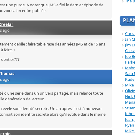
The B
a est une purge. A noter que JMS a fini le dernier épisode de
c voir sa fin enfin publiée.
PLA
Kreelar
rs ago
Chris
Ian C
tement débile : faire table rase des années JMS et de 15 ans
Jim L
 à faire. »
Cassa
Joe B
s entier???
Parke
Mahmu
Thomas
Sara 
rs ago
Kuder
Mike 
Olivi
té d’une série dans un univers partagé, mais relance toute
Nick 
e génération de lecteur.
Mana
Stuar
, revele son identité secrete. Un an après, il est à nouveau
Johns
connait son identité secrete alors qu’il évolue dans le même
Jean,
Ryan 
Mike
sergio