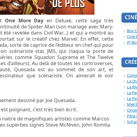
CIN
rt
One More Day
en Deluxe, cette saga très
continuité de Spider-Man (son mariage avec Mary-
Box O
ait été revelée dans Civil War…) et qui a montré au
Ciné 
portait sur le créatif chez Marvel. En effet, cette
JP Bo
da, sorte de caprice de l’éditeur en chef qui pour
son scénariste star, JMS, qui claqua la porte de
s séries comme Squadon Supreme et The Twelve
CRÉE
es d’ailleurs). Au delà de toutes les controverses,
eauté, Quesada est au sommet de son art, et
dessinateur que scénariste. On aimerait le voir
Comi
La ch
La Ri
Le Pe
Le Pe
quement dessiné par Joe Quesada.
Miel 
 est poignant, c’est très bien écrit.
Origi
Père-
vu naitre de magnifiques artistes comme Marcos
SyFa
odes superbes signes Steve McNiven, John Romita