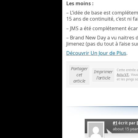
Les moins :
– L’idée de base est compléteme
15 ans de continuité, c’est ni fai
– JMS a été complétement écarté
– Brand New Day a vu naitres d
Jimenez (pas du tout à l’aise su
Découvrir Un Jour de Plus
.
Partager
Cette entrée 
Imprimer
cet
Actu V.F.
. Vou
l'article
et les pings s
article
#1
écrit par
about 15 yea