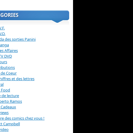
ÉGORIES
.F.
V.O.
a des sorties Panini
anga
s Affaires
 TV DVD
ours
ibutions
 de Coeur
hiffres et des lettres
val
 Food
 de lecture
erto Ramos
s Cadeaux
views
 lire des comics chez vous !
ott Campbell
video