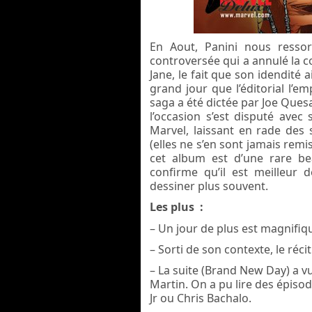
En Aout, Panini nous resso
controversée qui a annulé la 
Jane, le fait que son idendité 
grand jour que l’éditorial l’em
saga a été dictée par Joe Quesa
l’occasion s’est disputé avec 
Marvel, laissant en rade de
(elles ne s’en sont jamais remis
cet album est d’une rare b
confirme qu’il est meilleur 
dessiner plus souvent.
Les plus :
– Un jour de plus est magnifi
– Sorti de son contexte, le récit
– La suite (Brand New Day) a 
Martin. On a pu lire des épis
Jr ou Chris Bachalo.