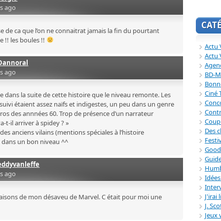
rs ago
CAT
se de ca que l’on ne connaitrat jamais la fin du pourtant
!! les boules !!
Actu V
Actu 
Dannoral
Agend
rs ago
BD-M
Bonne
Ciné
re dans la suite de cette histoire que le niveau remonte. Les
Conc
uivi étaient assez naïfs et indigestes, un peu dans un genre
Contr
os des annnées 60. Trop de présence d’un narrateur
Coup
t-il arriver à spidey ? »
Des c
des anciens vilains (mentions spéciales à l’histoire
Festi
t dans un bon niveau ^^
Good
Guide
eddyvanleffe
Humb
rs ago
Idée
Inter
J'irai
raisons de mon désaveu de Marvel. C était pour moi une
J. Sc
Jeux 