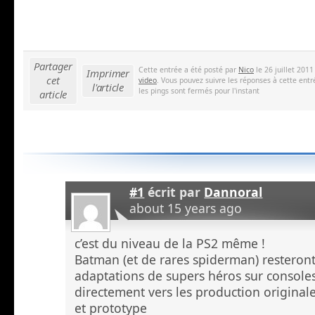
Partager
Cette entrée a été posté par
Nico
le 26 juillet 201
Imprimer
cet
video
. Vous pouvez suivre les réponses à cette entr
l'article
les pings sont fermés pour l'instant
article
#1
écrit par
Dannoral
about 15 years ago
c’est du niveau de la PS2 même !
Batman (et de rares spiderman) resteront
adaptations de supers héros sur consoles.
directement vers les production origin
et prototype