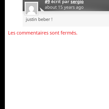
#9
écrit par
sergio
about 15 years ago
justin beber !
Les commentaires sont fermés.