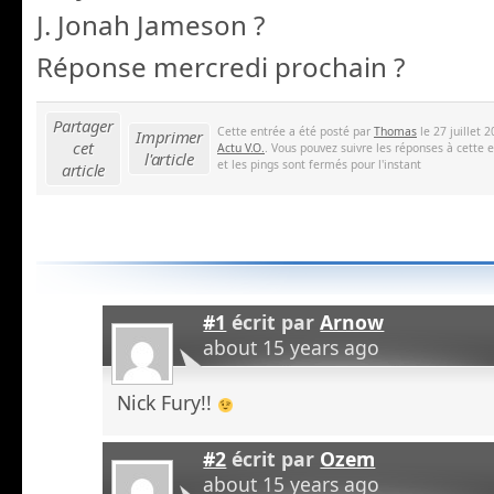
J. Jonah Jameson ?
Réponse mercredi prochain ?
Partager
Cette entrée a été posté par
Thomas
le 27 juillet 
Imprimer
cet
Actu V.O.
. Vous pouvez suivre les réponses à cette 
l'article
et les pings sont fermés pour l'instant
article
#1
écrit par
Arnow
about 15 years ago
Nick Fury!!
#2
écrit par
Ozem
about 15 years ago