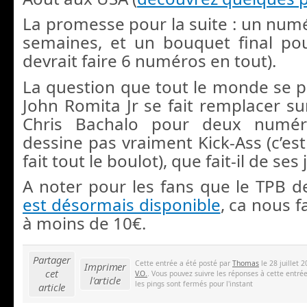
La promesse pour la suite : un numé
semaines, et un bouquet final pou
devrait faire 6 numéros en tout).
La question que tout le monde se po
John Romita Jr se fait remplacer su
Chris Bachalo pour deux numéro
dessine pas vraiment Kick-Ass (c’es
fait tout le boulot), que fait-il de ses
A noter pour les fans que le TPB d
est désormais disponible
, ca nous f
à moins de 10€.
Partager
Cette entrée a été posté par
Thomas
le 28 juillet 
Imprimer
cet
V.O.
. Vous pouvez suivre les réponses à cette entré
l'article
les pings sont fermés pour l'instant
article