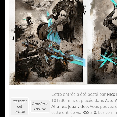
Cette entrée a été posté par
Nico
10 h 30 min, et placée dans
Actu V
Partager
Imprimer
cet
Affaires
,
Jeux video
. Vous pouvez s
l'article
article
cette entrée via
RSS 2.0
. Les comm