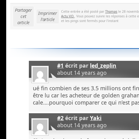
Partager
Cette entrée a été posté par
Thomas
le 28 novembr
Imprimer
cet
Actu V.O.
. Vous pouvez suivre les réponses à cette 
l'article
et les pings sont fermés pour l'instant
article
#1
écrit par
led_zeplin
about 14 years ago
ué fin combien de ses 3.5 millions ont fin
être lu car les acheteur de golden graha
cale….pourquoi comparer ce qui n’est p
#2
écrit par
Yaki
about 14 years ago