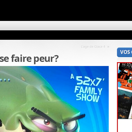
»
L’age de Glace 4
VOS
 se faire peur?