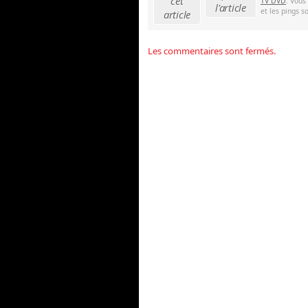
cet
TV DVD
. Vous
l'article
et les pings s
article
Les commentaires sont fermés.