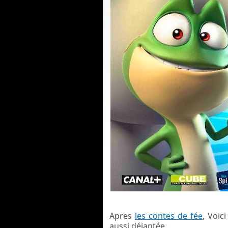
Apres
les contes de fée
, Voic
aussi déjantée…