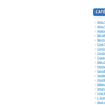
CAT
Actu V
Actu 
Agend
BD-M
Bonne
Ciné
Conc
Contr
Coup
Des c
Festi
Good
Guide
Humb
Idée
Inter
J'irai
J. Sc
Jeux 