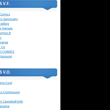
 V.F.
 Comics
cs Sanctuary
csblog
x Heroes
omics.fr
U
verse
& Co
O COMICS
rpouvoir
 V.O.
ing Cool
cs Continuum
ott Campbell Info
arama