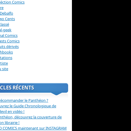
léction Comics
re
Debalfo
wo Cents
lassé
l-geek
nal Comics
asts Comics
its dérivés
chbooks
itations
tiste
u site
CLES RÉCENTS
récommander le Panthéon ?
vrez le Guide Chronologique de
evil en vidéo !
nthéon, découvrez la couverture de
ion librairie !
O COMICS maintenant sur INSTAGRAM