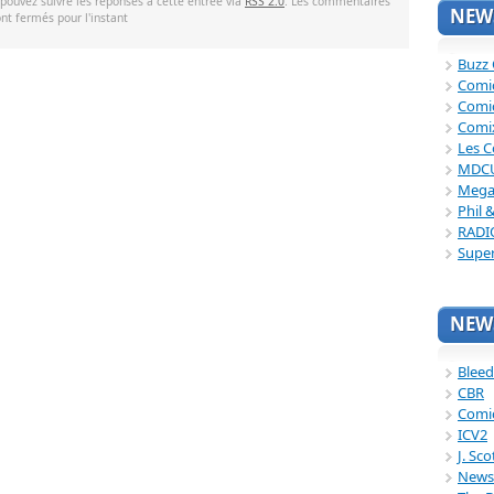
 pouvez suivre les réponses à cette entrée via
RSS 2.0
. Les commentaires
NEWS
ont fermés pour l'instant
Buzz
Comi
Comi
Comi
Les C
MDC
Mega
Phil 
RADI
Supe
NEWS
Bleed
CBR
Comi
ICV2
J. Sc
News