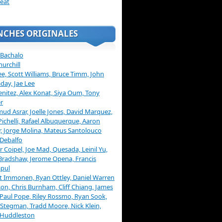
eat
NCHES ORIGINALES
 Bachalo
hurchill
ee, Scott Williams, Bruce Timm, John
day, Jae Lee
enitez, Alex Konat, Siya Oum, Tony
r
d Asrar, Joelle Jones, David Marquez,
Pichelli, Rafael Albuquerque, Aaron
, Jorge Molina, Mateus Santolouco
Debalfo
er Coipel, Joe Mad, Quesada, Leinil Yu,
Bradshaw, Jerome Opena, Francis
pul
t Immonen, Ryan Ottley, Daniel Warren
on, Chris Burnham, Cliff Chiang, James
 Paul Pope, Riley Rossmo, Ryan Sook,
Stegman, Tradd Moore, Nick Klein,
 Huddleston