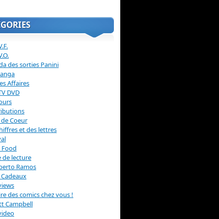
ÉGORIES
.F.
V.O.
a des sorties Panini
anga
s Affaires
 TV DVD
ours
ibutions
 de Coeur
hiffres et des lettres
val
 Food
 de lecture
erto Ramos
s Cadeaux
views
 lire des comics chez vous !
ott Campbell
video