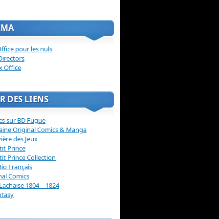
ÉMA
ffice pour les nuls
Directors
x Office
R DES LIENS
cs sur BD Fugue
aine Original Comics & Manga
vière des Jeux
tit Prince
tit Prince Collection
Bio Français
nal Comics
Lachaise 1804 – 1824
ntasy