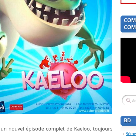
COM
COMI
BD
i un nouvel épisode complet de Kaeloo, toujours
9ème