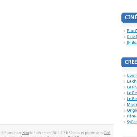
CIN
Box O
Ciné 
JP Bo
CRÉE
Comi
La ch
La Ri
Le Pe
Le Pe
Miel 
Origi
Père-
SyFa
a été posté par
Nico
le 4 décembre 2011 à 7 h 30 min, et placée dans
Ciné