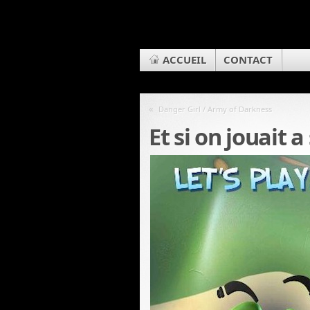
ACCUEIL
CONTACT
«
Danger Girl / Army of Darkness
Et si on jouait a