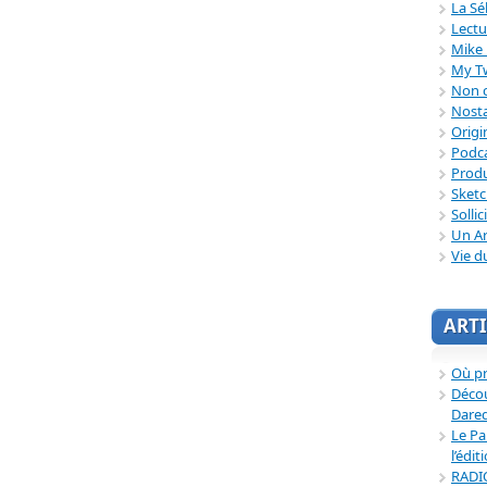
La Sé
Lectu
Mike 
My T
Non c
Nosta
Origi
Podc
Produ
Sket
Sollic
Un Ar
Vie d
ARTI
Où p
Décou
Dared
Le Pa
l’édit
RADI