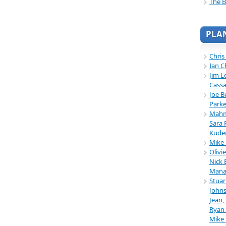
The B
PLA
Chris
Ian C
Jim L
Cassa
Joe B
Parke
Mahmu
Sara 
Kuder
Mike 
Olivi
Nick 
Mana
Stuar
Johns
Jean,
Ryan 
Mike