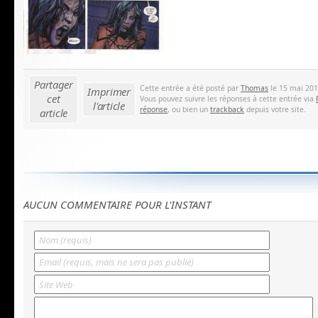
Partager
Cette entrée a été posté par
Thomas
le 15 mai 2012
Imprimer
cet
Vous pouvez suivre les réponses à cette entrée via
l'article
réponse
, ou bien un
trackback
depuis votre site.
article
AUCUN COMMENTAIRE POUR L'INSTANT