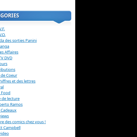
ÉGORIES
.F.
V.O.
a des sorties Panini
anga
s Affaires
 TV DVD
ours
ibutions
 de Coeur
hiffres et des lettres
val
 Food
 de lecture
erto Ramos
s Cadeaux
views
 lire des comics chez vous !
ott Campbell
video