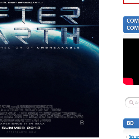
COM
COMI
BD
9ème