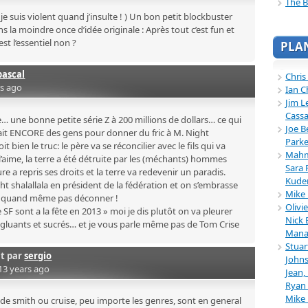
The B
; je suis violent quand j’insulte ! ) Un bon petit blockbuster
ns la moindre once d’idée originale : Après tout c’est fun et
est l’essentiel non ?
PLA
pascal
Chris
rs ago
Ian C
Jim L
Cassa
… une bonne petite série Z à 200 millions de dollars… ce qui
Joe B
 y ait ENCORE des gens pour donner du fric à M. Night
Parke
t bien le truc: le père va se réconcilier avec le fils qui va
Mahmu
aime, la terre a été détruite par les (méchants) hommes
Sara 
 a repris ses droits et la terre va redevenir un paradis.
Kuder
ht shalallala en président de la fédération et on s’embrasse
Mike 
aut quand même pas déconner !
Olivi
 de SF sont a la fête en 2013 » moi je dis plutôt on va pleurer
Nick 
luants et sucrés… et je vous parle même pas de Tom Crise
Mana
Stuar
it par
sergio
Johns
13 years ago
Jean,
Ryan 
Mike
ms de smith ou cruise, peu importe les genres, sont en general