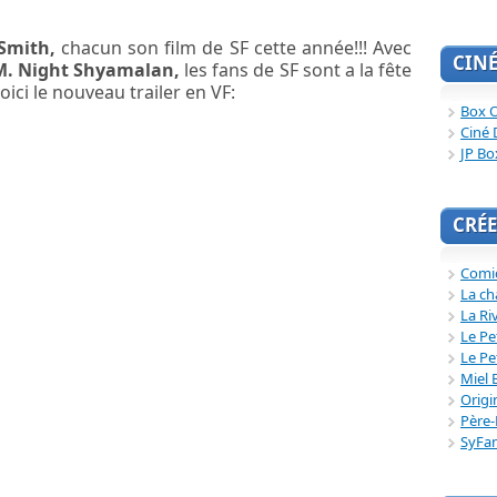
 Smith,
chacun son film de SF cette année!!! Avec
CIN
M. Night Shyamalan,
les fans de SF sont a la fête
oici le nouveau trailer en VF:
Box O
Ciné 
JP Bo
CRÉE
Comi
La ch
La Ri
Le Pe
Le Pe
Miel 
Origi
Père-
SyFa