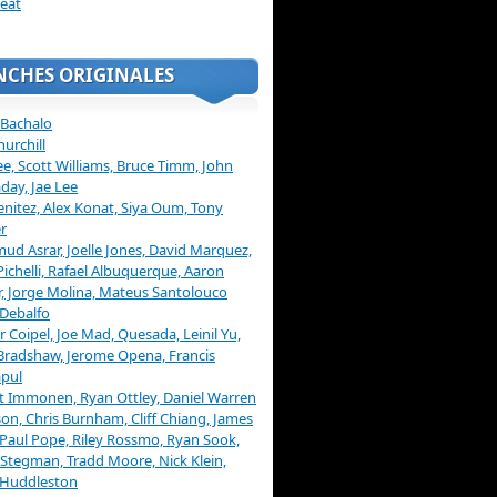
eat
NCHES ORIGINALES
 Bachalo
hurchill
ee, Scott Williams, Bruce Timm, John
day, Jae Lee
enitez, Alex Konat, Siya Oum, Tony
r
d Asrar, Joelle Jones, David Marquez,
Pichelli, Rafael Albuquerque, Aaron
, Jorge Molina, Mateus Santolouco
Debalfo
er Coipel, Joe Mad, Quesada, Leinil Yu,
Bradshaw, Jerome Opena, Francis
pul
t Immonen, Ryan Ottley, Daniel Warren
on, Chris Burnham, Cliff Chiang, James
 Paul Pope, Riley Rossmo, Ryan Sook,
Stegman, Tradd Moore, Nick Klein,
 Huddleston