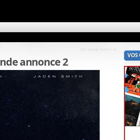
»
Doc Savage tome 2
VOS
ande annonce 2