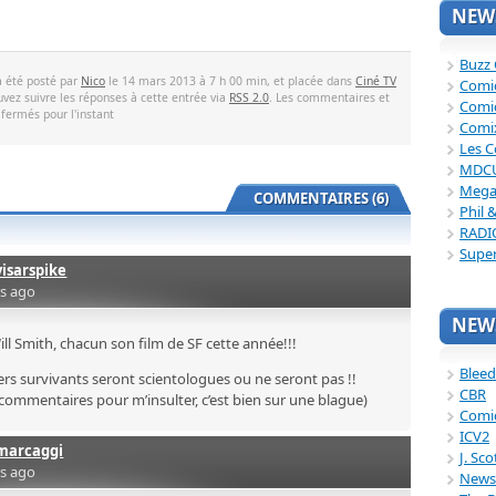
NEWS
Buzz
a été posté par
Nico
le 14 mars 2013 à 7 h 00 min, et placée dans
Ciné TV
Comi
uvez suivre les réponses à cette entrée via
RSS 2.0
. Les commentaires et
Comi
 fermés pour l'instant
Comi
Les C
MDC
Mega
COMMENTAIRES (6)
Phil 
RADI
Supe
visarspike
rs ago
NEWS
ll Smith, chacun son film de SF cette année!!!
Bleed
iers survivants seront scientologues ou ne seront pas !!
CBR
 commentaires pour m’insulter, c’est bien sur une blague)
Comi
ICV2
marcaggi
J. Sc
rs ago
News