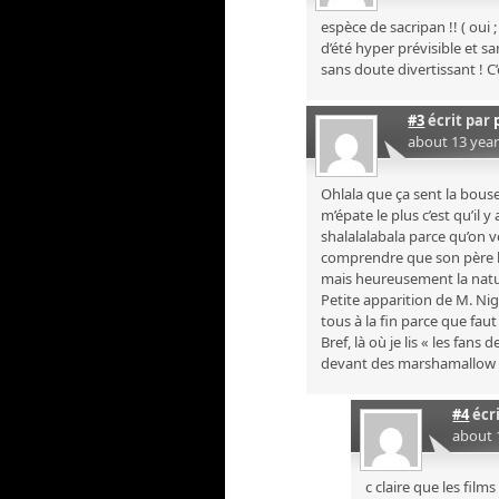
espèce de sacripan !! ( oui 
d’été hyper prévisible et sa
sans doute divertissant ! C’
#3
écrit par
about 13 yea
Ohlala que ça sent la bouse
m’épate le plus c’est qu’il
shalalalabala parce qu’on voi
comprendre que son père l’
mais heureusement la nature
Petite apparition de M. Nig
tous à la fin parce que f
Bref, là où je lis « les fans
devant des marshamallow g
#4
écr
about 
c claire que les fil