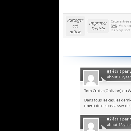
Partager
Cette entrée 
Imprimer
cet
DVD
. Vous po
l'article
les pings sont
article
#1
écrit par
about 13 yea
Tom Cruise (Oblivion) ou Wi
Dans tous les cas, les dern
(merci de ne pas laisser de
#2
écrit par
about 13 yea