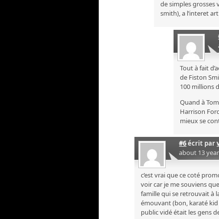
de simples grosses vi
smith), a l’interet ar
Tout à fait d
de Fiston Smit
100 millions 
Quand à Tom 
Harrison Ford
mieux se cont
#6
écrit par
about 13 yea
c’est vrai que ce coté prom
voir car je me souviens que 
famille qui se retrouvait à l
émouvant (bon, karaté kid 
public vidé était les gens d