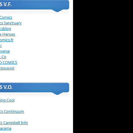
 V.F.
 Comics
cs Sanctuary
csblog
x Heroes
omics.fr
U
verse
& Co
O COMICS
rpouvoir
 V.O.
ing Cool
cs Continuum
ott Campbell Info
arama