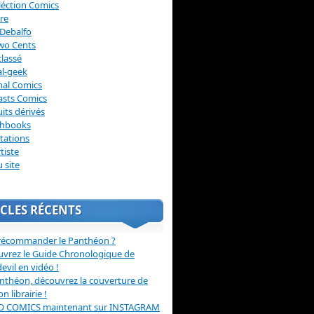
léction Comics
re
Debalfo
wo Cents
lassé
l-geek
nal Comics
asts Comics
its dérivés
chbooks
itations
tiste
u site
CLES RÉCENTS
récommander le Panthéon ?
vrez le Guide Chronologique de
evil en vidéo !
nthéon, découvrez la couverture de
ion librairie !
O COMICS maintenant sur INSTAGRAM