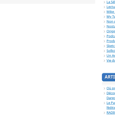
La Sé
Lectu
Mike 
My T
Non c
Nosta
Origi
Podc
Produ
Sket
Sollic
Un Ar
Vie d
ARTI
Où p
Décou
Dared
Le Pa
l’édit
RADI