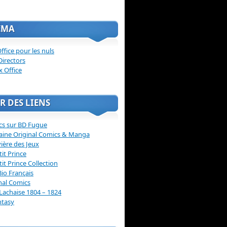
ÉMA
ffice pour les nuls
Directors
x Office
R DES LIENS
cs sur BD Fugue
aine Original Comics & Manga
vière des Jeux
tit Prince
tit Prince Collection
Bio Français
nal Comics
Lachaise 1804 – 1824
ntasy