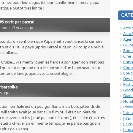
trines pour leurs egos (et leur famille, hein !! merci papa
tistique plutot tres limité !
CAT
#5
écrit par
pascal
about 13 years ago
Actu V
Actu 
Agend
’accord… on sent bien que Papa Smith veut lancer la carrière
BD-M
h et qu’il lui a payé (après Karaté Kid) un joli coup de pub à
Bonne
de dollars…
Ciné
Conc
Cruise… vraiment? jouer les héros à son age? non n’est pas
Contr
 qui veut et quand on a le charisme d’un bigorneau, vaut
Coup
enter de faire joujou avec la scientologie…
Des c
Festi
visarspike
Good
rs ago
Guide
Humb
otion familiale est un peu gonflant, mais bon, j’attends de
Idée
will smith avait joué dans un film ou il était un père de
Inter
a rue avec son fils (joué par son fils donc), et le film était très
J'irai
était à chier, mais en même temps, je ne pense pas que le
J. Sc
e plus de 18 ans)
Jeux 