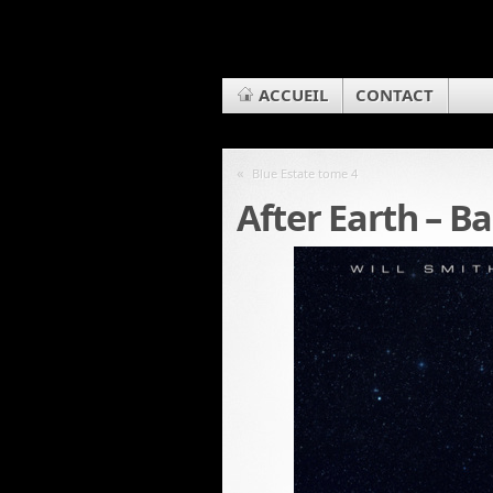
ACCUEIL
CONTACT
«
Blue Estate tome 4
After Earth – B