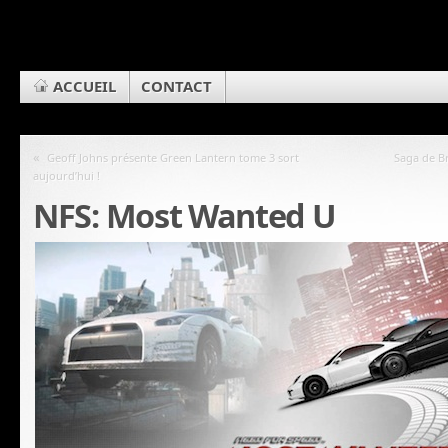
ACCUEIL
CONTACT
«
Geoff Johns présente Green Lantern tome 3 sort
Saga de Br
aujourd’hui !
NFS: Most Wanted U