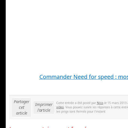
Commander Need for speed : mo
Partager
Cette entrée a été posté par
Nico
le 15 mars 2013 
Imprimer
cet
video
. Vous pouvez suivre les réponses à cette entr
l'article
les pings sont fermés pour l'instant
article