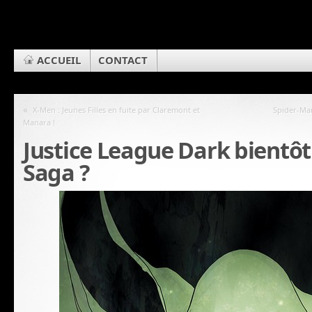
ACCUEIL
CONTACT
«
X-Men : Jeunes Filles en fuite par Claremont et
Spider-Man
Manara !
Justice League Dark bientô
Saga ?