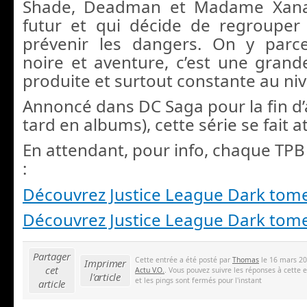
Shade, Deadman et Madame Xanad
futur et qui décide de regrouper
prévenir les dangers. On y parc
noire et aventure, c’est une grand
produite et surtout constante au niv
Annoncé dans DC Saga pour la fin d’
tard en albums), cette série se fait a
En attendant, pour info, chaque TPB
:
Découvrez Justice League Dark tom
Découvrez Justice League Dark tom
Partager
Cette entrée a été posté par
Thomas
le 16 mars 20
Imprimer
cet
Actu V.O.
. Vous pouvez suivre les réponses à cette 
l'article
et les pings sont fermés pour l'instant
article