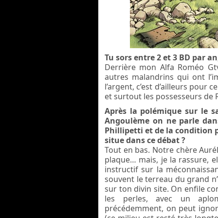
Tu sors entre 2 et 3 BD par an
Derrière mon Alfa Roméo Gtv 
autres malandrins qui ont l’
l’argent, c’est d’ailleurs pour 
et surtout les possesseurs de 
Après la polémique sur le s
Angoulème on ne parle dans 
Phillipetti et de la conditio
situe dans ce débat ?
Tout en bas. Notre chère Aur
plaque… mais, je la rassure, el
instructif sur la méconnaissan
souvent le terreau du grand 
sur ton divin site. On enfile c
les perles, avec un aplo
précédemment, on peut ignore