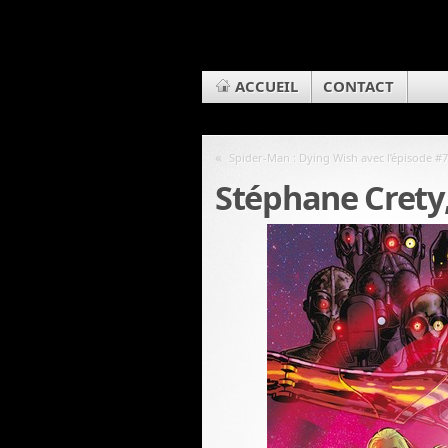
ACCUEIL
CONTACT
«
Spider-Man : Dying Wish avec l’épisode #
Stéphane Crety, 