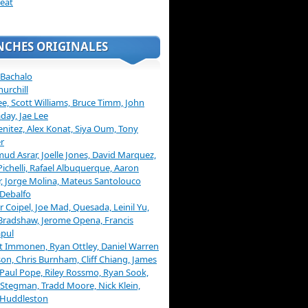
eat
NCHES ORIGINALES
 Bachalo
hurchill
ee, Scott Williams, Bruce Timm, John
day, Jae Lee
enitez, Alex Konat, Siya Oum, Tony
r
d Asrar, Joelle Jones, David Marquez,
Pichelli, Rafael Albuquerque, Aaron
, Jorge Molina, Mateus Santolouco
Debalfo
er Coipel, Joe Mad, Quesada, Leinil Yu,
Bradshaw, Jerome Opena, Francis
pul
t Immonen, Ryan Ottley, Daniel Warren
on, Chris Burnham, Cliff Chiang, James
 Paul Pope, Riley Rossmo, Ryan Sook,
Stegman, Tradd Moore, Nick Klein,
 Huddleston