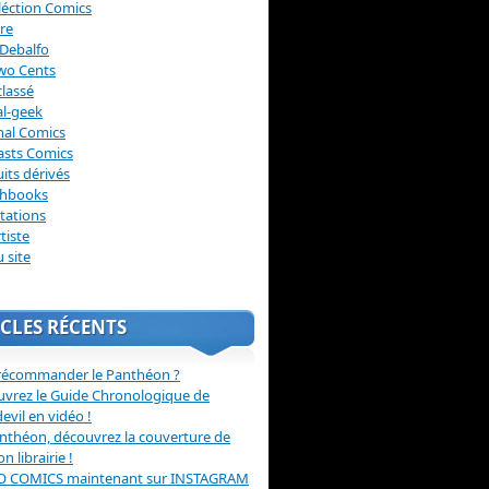
léction Comics
re
Debalfo
wo Cents
lassé
l-geek
nal Comics
asts Comics
its dérivés
chbooks
itations
tiste
u site
CLES RÉCENTS
récommander le Panthéon ?
vrez le Guide Chronologique de
evil en vidéo !
nthéon, découvrez la couverture de
ion librairie !
O COMICS maintenant sur INSTAGRAM