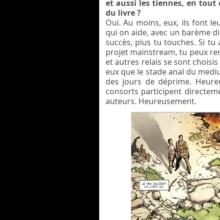
et aussi les tiennes, en tou
du livre ?
Oui. Au moins, eux, ils font le
qui on aide, avec un barème di
succès, plus tu touches. Si tu
projet mainstream, tu peux remb
et autres relais se sont choisi
eux que le stade anal du mediu
des jours de déprime. Heu
consorts participent directe
auteurs. Heureusement.