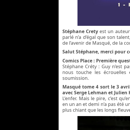
Stéphane Crety
est un auteur
parlé n’a d’égal que son talen
de l’avenir de Masqué, de la co
Salut Stéphane, merci pour c
Comics Place : Première quest
Stéphane Créty : Guy n’est pas 
nous touche les écrouelles 
soumission.
Masqué tome 4 sort le 3 avri
avec Serge Lehman et Julien
L’enfer. Mais le pire, c’est q
en un an et demi n’a pas été un 
plus chiant que les longs fleuve