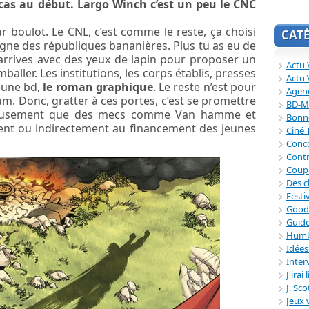
t cas au début. Largo Winch c’est un peu le CNC
ur boulot. Le CNL, c’est comme le reste, ça choisi
CAT
gne des républiques bananières. Plus tu as eu de
 arrives avec des yeux de lapin pour proposer un
Actu V
aller. Les institutions, les corps établis, presses
Actu 
s une bd,
le roman graphique
. Le reste n’est pour
Agend
m. Donc, gratter à ces portes, c’est se promettre
BD-M
reusement que des mecs comme Van hamme et
Bonne
ment ou indirectement au financement des jeunes
Ciné
Conc
Contr
Coup
Des c
Festi
Good
Guide
Humb
Idée
Inter
J'irai
J. Sc
Jeux 