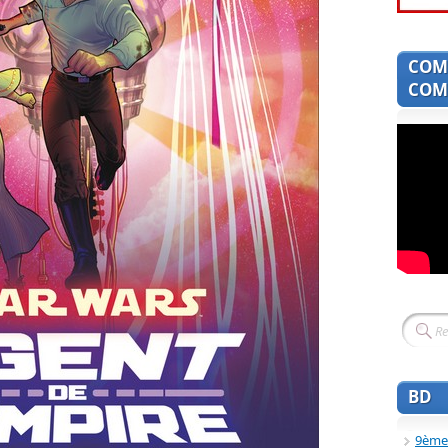
COM
COMI
BD
9ème