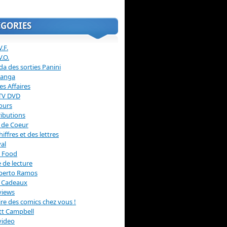
ÉGORIES
.F.
V.O.
a des sorties Panini
anga
s Affaires
 TV DVD
ours
ibutions
 de Coeur
hiffres et des lettres
val
 Food
 de lecture
erto Ramos
s Cadeaux
views
 lire des comics chez vous !
ott Campbell
video