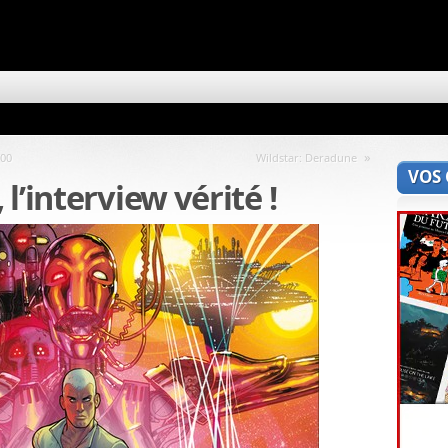
»
700
Wildstar: Deradune
VOS
l’interview vérité !