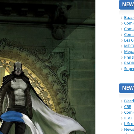
NEWS
Buzz
Comi
Comi
Comi
Les C
MDC
Mega
Phil 
RADI
Supe
NEWS
Bleed
CBR
Comi
ICV2
J. Sc
News