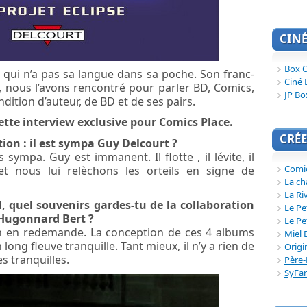
CIN
Box O
 qui n’a pas sa langue dans sa poche. Son franc-
Ciné 
t, nous l’avons rencontré pour parler BD, Comics,
JP Bo
ndition d’auteur, de BD et de ses pairs.
ette interview exclusive pour Comics Place.
CRÉE
ion : il est sympa Guy Delcourt ?
sympa. Guy est immanent. Il flotte , il lévite, il
Comi
et nous lui relèchons les orteils en signe de
La ch
La Ri
l, quel souvenirs gardes-tu de la collaboration
Le Pe
 Hugonnard Bert ?
Le Pe
u’en en redemande. La conception de ces 4 albums
Miel 
long fleuve tranquille. Tant mieux, il n’y a rien de
Origi
s tranquilles.
Père-
SyFa