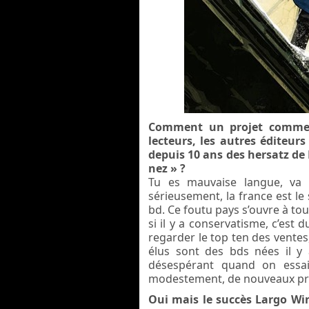
Comment un projet comme Mas
lecteurs, les autres éditeur
depuis 10 ans des hersatz de
nez » ?
Tu es mauvaise langue, va 
sérieusement, la france est le 
bd. Ce foutu pays s’ouvre à tou
si il y a conservatisme, c’est 
regarder le top ten des ventes
élus sont des bds nées il y 
désespérant quand on essai
modestement, de nouveaux pro
Oui mais le succès Largo Win