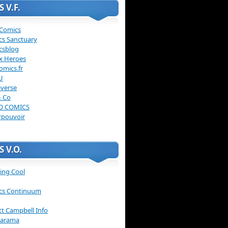
 V.F.
 Comics
cs Sanctuary
csblog
x Heroes
omics.fr
U
verse
& Co
O COMICS
rpouvoir
 V.O.
ing Cool
cs Continuum
ott Campbell Info
arama