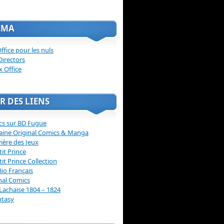
ÉMA
ffice pour les nuls
Directors
x Office
R DES LIENS
cs sur BD Fugue
aine Original Comics & Manga
vière des Jeux
tit Prince
tit Prince Collection
Bio Français
nal Comics
Lachaise 1804 – 1824
ntasy