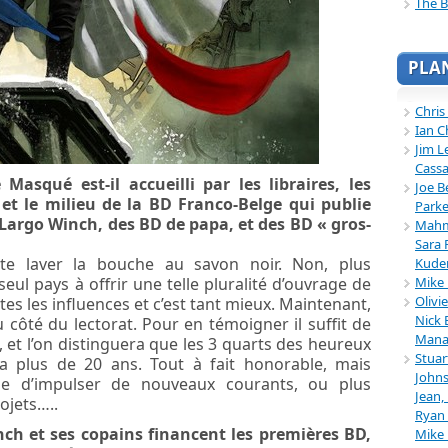
The B
PLA
Chris
Ian C
Jim L
Cassa
qué est-il accueilli par les libraires, les
Joe B
s et le milieu de la BD Franco-Belge qui publie
Parke
 Largo Winch, des BD de papa, et des BD « gros-
Mahmu
Sara 
te laver la bouche au savon noir. Non, plus
Kuder
Mike 
seul pays à offrir une telle pluralité d’ouvrage de
Olivi
tes les influences et c’est tant mieux. Maintenant,
Nick 
du côté du lectorat. Pour en témoigner il suffit de
Mana
, et l’on distinguera que les 3 quarts des heureux
Stuar
a plus de 20 ans. Tout à fait honorable, mais
Johns
e d’impulser de nouveaux courants, ou plus
Jean,
jets…..
Ryan 
ch et ses copains financent les premières BD,
Mike