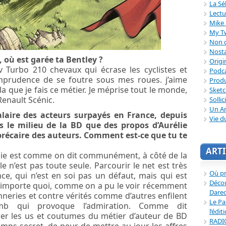
La Sé
Lectu
Mike 
My T
Non c
Nosta
, où est garée ta Bentley ?
Origi
Turbo 210 chevaux qui écrase les cyclistes et
Podc
imprudence de se foutre sous mes roues. j’aime
Produ
cela que je fais ce métier. Je méprise tout le monde,
Sket
Renault Scénic.
Sollic
Un Ar
alaire des acteurs surpayés en France, depuis
Vie d
le milieu de la BD que des propos d’Aurélie
n précaire des auteurs. Comment est-ce que tu te
ARTI
élie est comme on dit communément, à côté de la
le n’est pas toute seule. Parcourir le net est très
Où p
ce, qui n’est en soi pas un défaut, mais qui est
Décou
n’importe quoi, comme on a pu le voir récemment
Dared
onneries et contre vérités comme d’autres enfilent
Le Pa
mb qui provoque l’admiration. Comme dit
l’édit
r les us et coutumes du métier d’auteur de BD
RADI