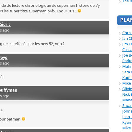
The B
guide de lecture chronologique de superman histoire de s’y
us les super titre superman prévu pour 2013
PLA
Cédric
rs ago
Chris
Ian C
igine est effacée par les new 52, non ?
Jim L
Cassa
Joe B
yoyo
Parke
rs ago
Mahmu
Sara 
mée
Kuder
Mike 
Olivi
buffyman
Nick 
rs ago
Mana
Stuar
n.
Johns
Jean,
 pour batman
Ryan 
Mike