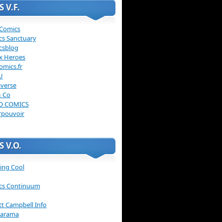
 V.F.
 Comics
cs Sanctuary
csblog
x Heroes
omics.fr
U
verse
& Co
O COMICS
rpouvoir
 V.O.
ing Cool
cs Continuum
ott Campbell Info
arama