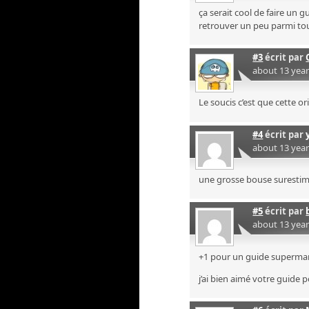
ça serait cool de faire un 
retrouver un peu parmi to
#3
écrit par
about 13 yea
Le soucis c’est que cette or
#4
écrit par
about 13 yea
une grosse bouse suresti
#5
écrit par
about 13 yea
+1 pour un guide superma
j’ai bien aimé votre guide