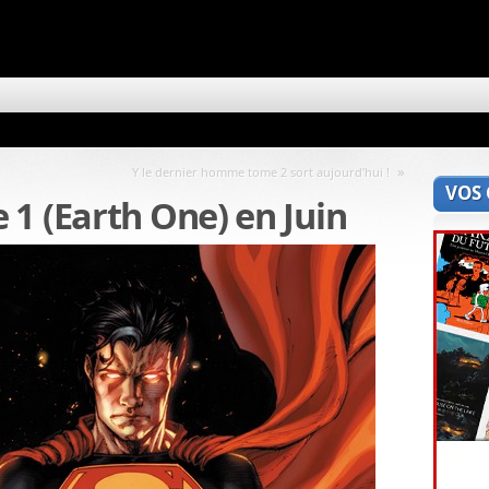
»
Y le dernier homme tome 2 sort aujourd’hui !
VOS
1 (Earth One) en Juin