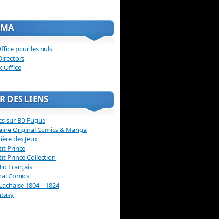
ÉMA
ffice pour les nuls
Directors
x Office
R DES LIENS
cs sur BD Fugue
aine Original Comics & Manga
vière des Jeux
tit Prince
tit Prince Collection
Bio Français
nal Comics
Lachaise 1804 – 1824
ntasy