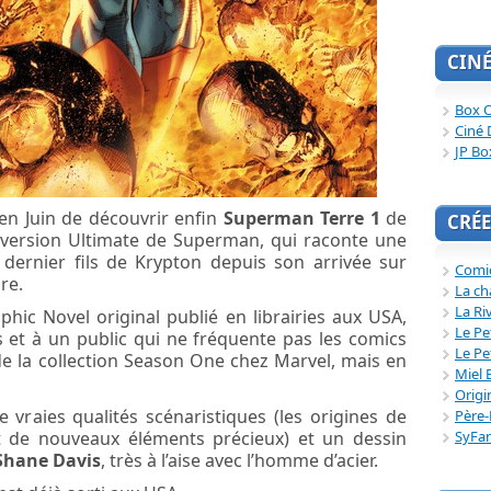
CIN
Box O
Ciné 
JP Bo
n Juin de découvrir enfin
Superman Terre 1
de
CRÉE
 version Ultimate de Superman, qui raconte une
u dernier fils de Krypton depuis son arrivée sur
Comi
re.
La ch
La Ri
hic Novel original publié en librairies aux USA,
Le Pe
 et à un public qui ne fréquente pas les comics
Le Pe
e la collection Season One chez Marvel, mais en
Miel 
Origi
 vraies qualités scénaristiques (les origines de
Père-
 de nouveaux éléments précieux) et un dessin
SyFa
Shane Davis
, très à l’aise avec l’homme d’acier.