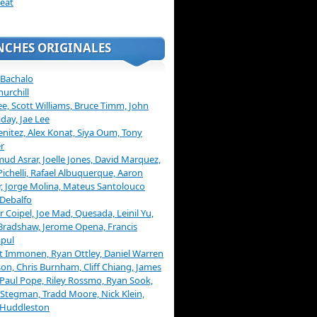
eat
NCHES ORIGINALES
 Bachalo
hurchill
ee, Scott Williams, Bruce Timm, John
day, Jae Lee
enitez, Alex Konat, Siya Oum, Tony
r
d Asrar, Joelle Jones, David Marquez,
Pichelli, Rafael Albuquerque, Aaron
, Jorge Molina, Mateus Santolouco
Debalfo
er Coipel, Joe Mad, Quesada, Leinil Yu,
Bradshaw, Jerome Opena, Francis
pul
t Immonen, Ryan Ottley, Daniel Warren
on, Chris Burnham, Cliff Chiang, James
 Paul Pope, Riley Rossmo, Ryan Sook,
Stegman, Tradd Moore, Nick Klein,
 Huddleston