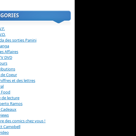
ÉGORIES
.F.
V.O.
a des sorties Panini
anga
s Affaires
 TV DVD
ours
ibutions
 de Coeur
hiffres et des lettres
val
 Food
 de lecture
erto Ramos
s Cadeaux
views
 lire des comics chez vous !
ott Campbell
video