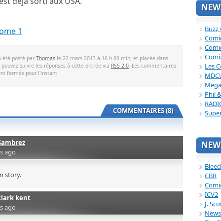
est déjà sorti aux USA.
NEWS
Buzz
tome 1
Comi
Comi
Comi
a été posté par
Thomas
le 22 mars 2013 à 16 h 00 min, et placée dans
Les C
s pouvez suivre les réponses à cette entrée via
RSS 2.0
. Les commentaires
ont fermés pour l'instant
MDC
Mega
Phil 
RADI
COMMENTAIRES (8)
Supe
Sambrez
NEWS
rs ago
Bleed
n story.
CBR
Comi
ICV2
clark kent
J. Sc
rs ago
News