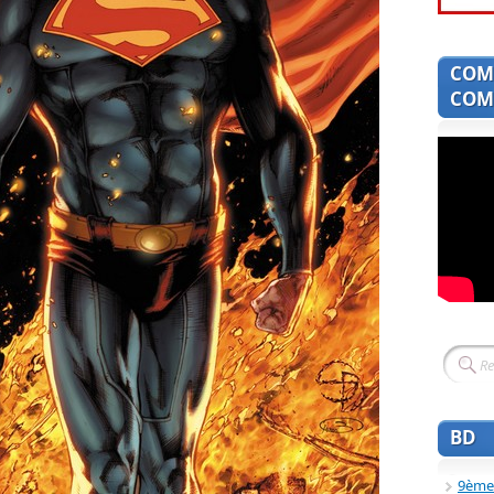
COM
COMI
BD
9ème