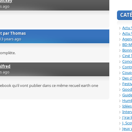
Mickey
rs ago
CAT
Actu V
Actu 
it par
Thomas
Agend
13 years ago
BD-M
Bonne
complète.
Ciné
Conc
Alfred
Contr
rs ago
Coup
Des c
Festi
acebook qu’il vont publier dans ce même recueil earth one
Good
Guide
Humb
Idée
Inter
J'irai
J. Sc
Jeux 