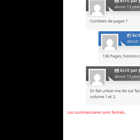
#6
écrit par
about 13 yea
Combien de pages ?
#7
écr
about 
136 Pages, histoire 
#8
écrit par
about 13 yea
En fait urban ma dis sur f
volume 1 et 2.
Les commentaires sont fermés.