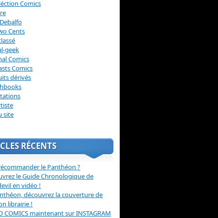
léction Comics
re
Debalfo
wo Cents
lassé
l-geek
nal Comics
asts Comics
its dérivés
chbooks
itations
tiste
u site
CLES RÉCENTS
récommander le Panthéon ?
vrez le Guide Chronologique de
evil en vidéo !
nthéon, découvrez la couverture de
ion librairie !
O COMICS maintenant sur INSTAGRAM