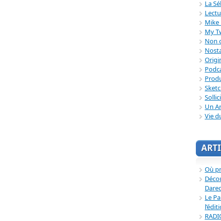
La Sé
Lectu
Mike 
My T
Non c
Nosta
Origi
Podc
Produ
Sket
Sollic
Un Ar
Vie d
ARTI
Où p
Décou
Dared
Le Pa
l’édit
RADI