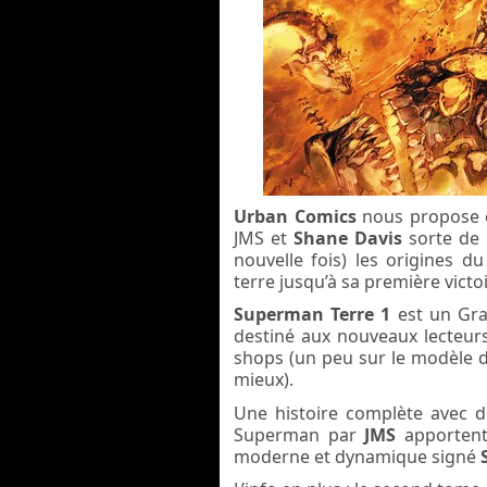
Urban Comics
nous propose e
JMS et
Shane Davis
sorte de
nouvelle fois) les origines d
terre jusqu’à sa première victoi
Superman Terre 1
est un Grap
destiné aux nouveaux lecteurs
shops (un peu sur le modèle d
mieux).
Une histoire complète avec de
Superman par
JMS
apportent
moderne et dynamique signé