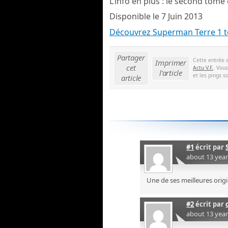
L’info en plus : le second tome 
Disponible le 7 Juin 2013
Découvrez Superman Terre 1 
Partager
Cette entrée 
Imprimer
cet
Actu V.F.
. Vou
l'article
et les pings s
article
#1
écrit par
about 13 yea
Une de ses meilleures origi
#2
écrit par
about 13 yea