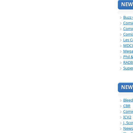
NEWS
Buzz
Comi
Comi
Comi
Les C
MDC
Mega
Phil 
RADI
Supe
NEWS
Bleed
CBR
Comi
ICV2
J. Sc
News