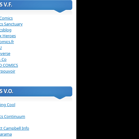
 V.F.
 Comics
cs Sanctuary
csblog
x Heroes
omics.fr
U
verse
& Co
O COMICS
rpouvoir
 V.O.
ing Cool
cs Continuum
ott Campbell Info
arama