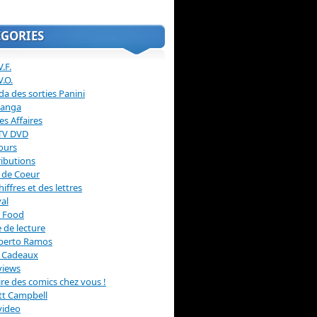
ÉGORIES
.F.
V.O.
a des sorties Panini
anga
s Affaires
 TV DVD
ours
ibutions
 de Coeur
hiffres et des lettres
val
 Food
 de lecture
erto Ramos
s Cadeaux
views
 lire des comics chez vous !
ott Campbell
video