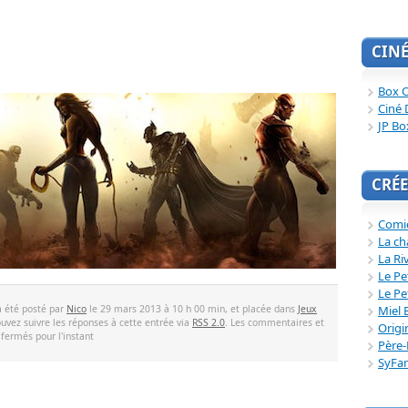
CIN
Box O
Ciné 
JP Bo
CRÉE
Comi
La ch
La Ri
Le Pe
Le Pe
Miel 
a été posté par
Nico
le 29 mars 2013 à 10 h 00 min, et placée dans
Jeux
ouvez suivre les réponses à cette entrée via
RSS 2.0
. Les commentaires et
Origi
 fermés pour l'instant
Père-
SyFa