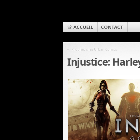
ACCUEIL
CONTACT
«
Prophet chez Urban Comics
Injustice: Harle