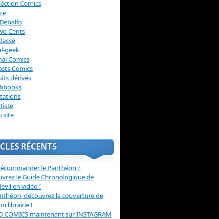
léction Comics
re
Debalfo
wo Cents
lassé
l-geek
nal Comics
asts Comics
its dérivés
chbooks
itations
tiste
u site
CLES RÉCENTS
récommander le Panthéon ?
vrez le Guide Chronologique de
evil en vidéo !
nthéon, découvrez la couverture de
ion librairie !
O COMICS maintenant sur INSTAGRAM