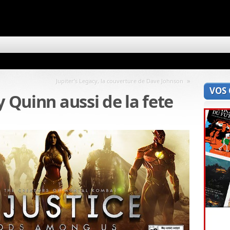
»
Jupiter’s Legacy, la couverture de Dave Johnson
VOS
y Quinn aussi de la fete