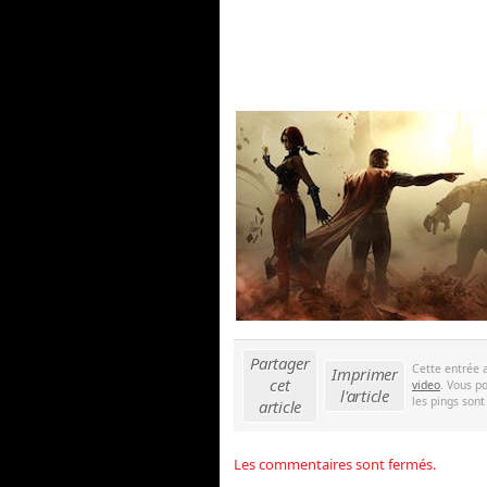
Partager
Cette entrée 
Imprimer
cet
video
. Vous p
l'article
les pings sont
article
Les commentaires sont fermés.