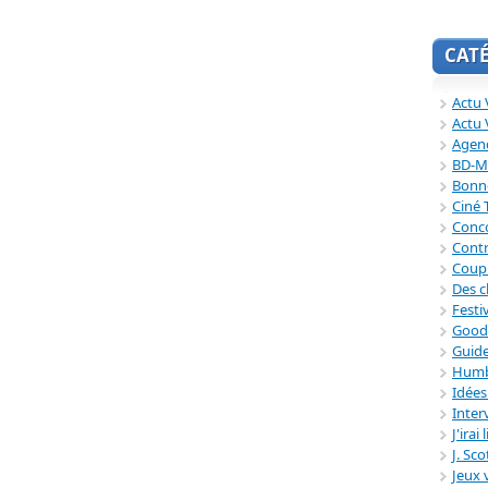
CAT
Actu V
Actu 
Agend
BD-M
Bonne
Ciné
Conc
Contr
Coup
Des c
Festi
Good
Guide
Humb
Idée
Inter
J'irai
J. Sc
Jeux 