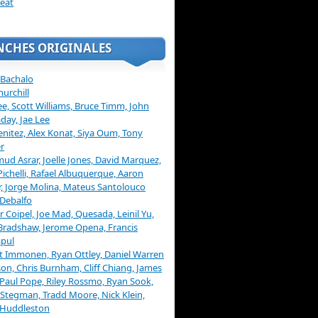
eat
NCHES ORIGINALES
 Bachalo
hurchill
ee, Scott Williams, Bruce Timm, John
day, Jae Lee
enitez, Alex Konat, Siya Oum, Tony
r
d Asrar, Joelle Jones, David Marquez,
Pichelli, Rafael Albuquerque, Aaron
, Jorge Molina, Mateus Santolouco
Debalfo
er Coipel, Joe Mad, Quesada, Leinil Yu,
Bradshaw, Jerome Opena, Francis
pul
t Immonen, Ryan Ottley, Daniel Warren
on, Chris Burnham, Cliff Chiang, James
 Paul Pope, Riley Rossmo, Ryan Sook,
Stegman, Tradd Moore, Nick Klein,
 Huddleston