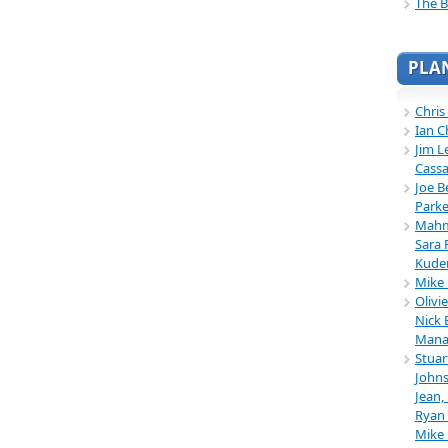
The B
PLA
Chris
Ian C
Jim L
Cassa
Joe B
Parke
Mahmu
Sara 
Kuder
Mike 
Olivi
Nick 
Mana
Stuar
Johns
Jean,
Ryan 
Mike