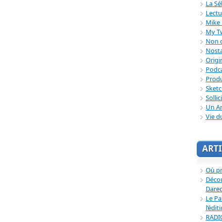
La Sé
Lectu
Mike 
My T
Non c
Nosta
Origi
Podc
Produ
Sket
Sollic
Un Ar
Vie d
ARTI
Où p
Décou
Dared
Le Pa
l’édit
RADI