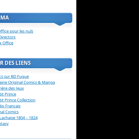
ÉMA
ffice pour les nuls
Directors
x Office
R DES LIENS
cs sur BD Fugue
aine Original Comics & Manga
vière des Jeux
tit Prince
tit Prince Collection
Bio Français
nal Comics
Lachaise 1804 – 1824
ntasy