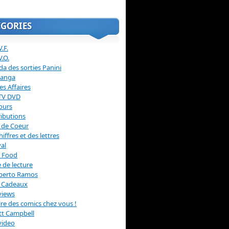
ÉGORIES
.F.
V.O.
a des sorties Panini
anga
s Affaires
 TV DVD
ours
ibutions
 de Coeur
hiffres et des lettres
val
 Food
 de lecture
erto Ramos
s Cadeaux
views
 lire des comics chez vous !
ott Campbell
video