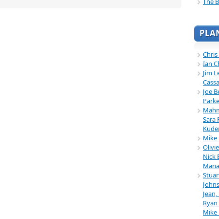
The B
PLA
Chris
Ian C
Jim L
Cassa
Joe B
Parke
Mahmu
Sara 
Kuder
Mike 
Olivi
Nick 
Mana
Stuar
Johns
Jean,
Ryan 
Mike