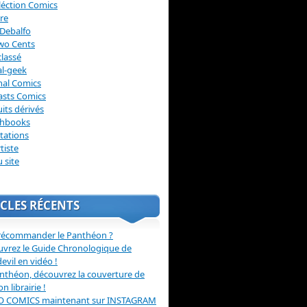
léction Comics
re
Debalfo
wo Cents
lassé
l-geek
nal Comics
asts Comics
its dérivés
chbooks
itations
tiste
u site
CLES RÉCENTS
récommander le Panthéon ?
vrez le Guide Chronologique de
evil en vidéo !
nthéon, découvrez la couverture de
ion librairie !
O COMICS maintenant sur INSTAGRAM