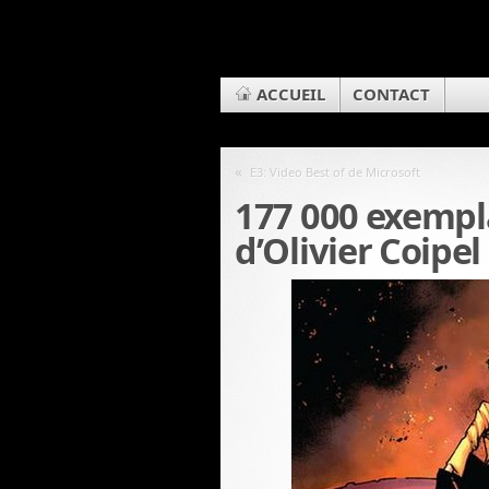
ACCUEIL
CONTACT
«
E3: Video Best of de Microsoft
177 000 exempl
d’Olivier Coipel