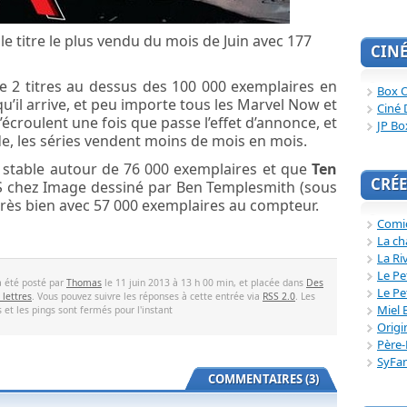
le titre le plus vendu du mois de Juin avec 177
CIN
ue 2 titres au dessus des 100 000 exemplaires en
Box O
qu’il arrive, et peu importe tous les Marvel Now et
Ciné 
’écroulent une fois que passe l’effet d’annonce, et
JP Bo
, les séries vendent moins de mois en mois.
 stable autour de 76 000 exemplaires et que
Ten
CRÉE
MS chez Image dessiné par Ben Templesmith (sous
t très bien avec 57 000 exemplaires au compteur.
Comi
La ch
La Ri
Le Pe
a été posté par
Thomas
le 11 juin 2013 à 13 h 00 min, et placée dans
Des
Le Pe
 lettres
. Vous pouvez suivre les réponses à cette entrée via
RSS 2.0
. Les
Miel 
et les pings sont fermés pour l'instant
Origi
Père-
SyFa
COMMENTAIRES (3)