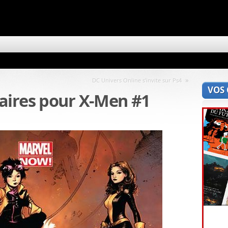
»
DC Univers Online s’invite sur Ps4
VOS
aires pour X-Men #1