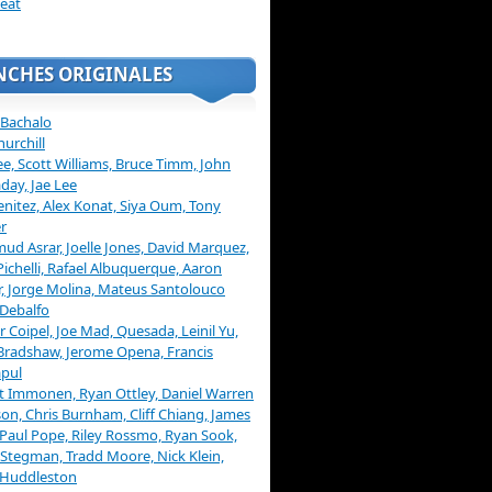
eat
NCHES ORIGINALES
 Bachalo
hurchill
ee, Scott Williams, Bruce Timm, John
day, Jae Lee
enitez, Alex Konat, Siya Oum, Tony
r
d Asrar, Joelle Jones, David Marquez,
Pichelli, Rafael Albuquerque, Aaron
, Jorge Molina, Mateus Santolouco
Debalfo
er Coipel, Joe Mad, Quesada, Leinil Yu,
Bradshaw, Jerome Opena, Francis
pul
t Immonen, Ryan Ottley, Daniel Warren
on, Chris Burnham, Cliff Chiang, James
 Paul Pope, Riley Rossmo, Ryan Sook,
Stegman, Tradd Moore, Nick Klein,
 Huddleston