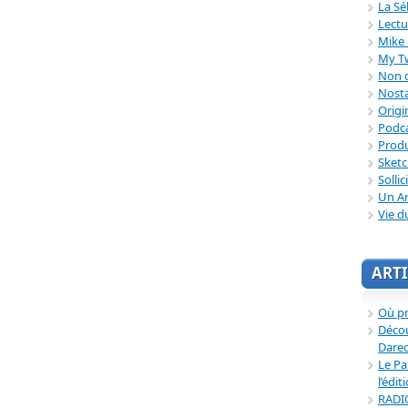
La Sé
Lectu
Mike 
My T
Non c
Nosta
Origi
Podc
Produ
Sket
Sollic
Un Ar
Vie d
ARTI
Où p
Décou
Dared
Le Pa
l’édit
RADI