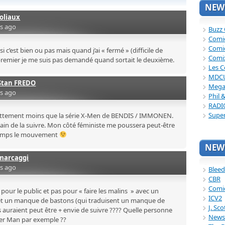
NEWS
Joliaux
rs ago
Buzz
Comi
Comi
i c’est bien ou pas mais quand j’ai « fermé » (difficile de
Comi
 premier je me suis pas demandé quand sortait le deuxième.
Les C
MDC
Stan FREDO
Mega
rs ago
Phil 
RADI
Supe
 nettement moins que la série X-Men de BENDIS / IMMONEN.
tain de la suivre. Mon côté féministe me poussera peut-être
temps le mouvement
NEWS
marcaggi
rs ago
Bleed
CBR
Comi
t pour le public et pas pour « faire les malins » avec un
ICV2
t un manque de bastons (qui traduisent un manque de
J. Sc
s auraient peut être + envie de suivre ???? Quelle personne
News
ider Man par exemple ??