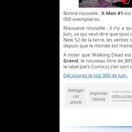
Bonne nouvelle :
X-Men #1
est 
000 exemplaires.
Mauvaise nouvelle : il n’y a q
Juin, ce qui veut dire que quoi 
New 52 de la terre, les ventes s
depuis que le monde est monde
A noter que Walking Dead est
Grand
, le nouveau titre de J
le label Joe’s Comics) s’en sor
Découvrez le top 300 de Juin.
Partager
Cette entrée 
Imprimer
cet
chiffres et des
l'article
commentaires 
article