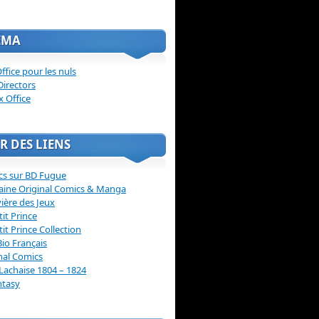
ÉMA
ffice pour les nuls
Directors
x Office
R DES LIENS
cs sur BD Fugue
aine Original Comics & Manga
vière des Jeux
tit Prince
tit Prince Collection
Bio Français
nal Comics
Lachaise 1804 – 1824
ntasy