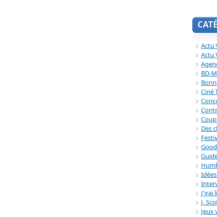
CAT
Actu V
Actu 
Agend
BD-M
Bonne
Ciné
Conc
Contr
Coup
Des c
Festi
Good
Guide
Humb
Idée
Inter
J'irai
J. Sc
Jeux 