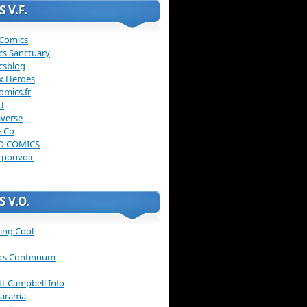
 V.F.
 Comics
cs Sanctuary
csblog
x Heroes
omics.fr
U
verse
& Co
O COMICS
rpouvoir
 V.O.
ing Cool
cs Continuum
ott Campbell Info
arama