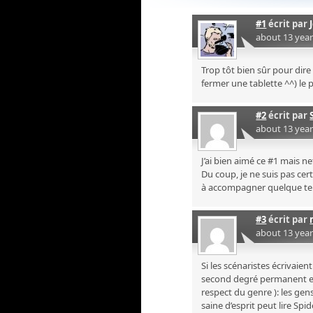
#1
écrit par
about 13 yea
Trop tôt bien sûr pour dire s
fermer une tablette ^^) le
#2
écrit par
about 13 yea
J’ai bien aimé ce #1 mais
Du coup, je ne suis pas cer
à accompagner quelque 
#3
écrit par
about 13 yea
Si les scénaristes écrivaien
second degré permanent e
respect du genre ): les gen
saine d’esprit peut lire Sp