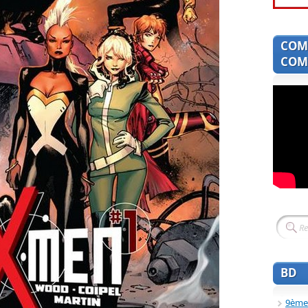
COM
COMI
BD
9ème