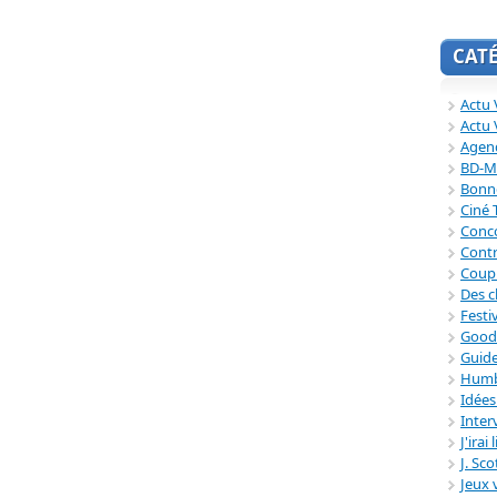
CAT
Actu V
Actu 
Agend
BD-M
Bonne
Ciné
Conc
Contr
Coup
Des c
Festi
Good
Guide
Humb
Idée
Inter
J'irai
J. Sc
Jeux 