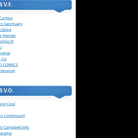
 V.F.
 Comics
cs Sanctuary
csblog
x Heroes
omics.fr
U
verse
& Co
O COMICS
rpouvoir
 V.O.
ing Cool
cs Continuum
ott Campbell Info
arama