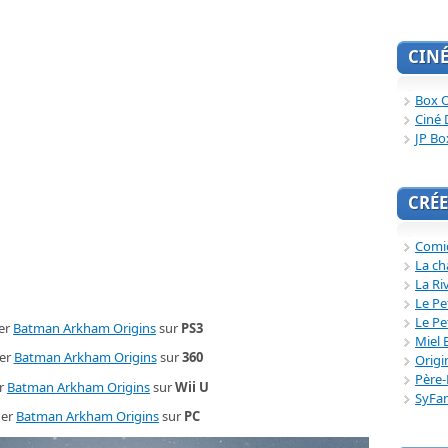
CIN
Box O
Ciné 
JP Bo
CRÉE
Comi
La ch
La Ri
Le Pe
Le Pe
er
Batman Arkham Origins
sur
PS3
Miel 
er
Batman Arkham Origins
sur
360
Origi
Père-
r
Batman Arkham Origins
sur
Wii U
SyFa
er
Batman Arkham Origins
sur
PC