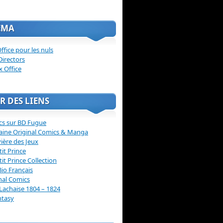
ÉMA
ffice pour les nuls
Directors
x Office
R DES LIENS
cs sur BD Fugue
aine Original Comics & Manga
vière des Jeux
tit Prince
tit Prince Collection
Bio Français
nal Comics
Lachaise 1804 – 1824
ntasy