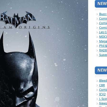
NEWS
Buzz
Comi
Comi
Comi
Les C
MDC
Mega
Phil 
RADI
Supe
NEWS
Bleed
CBR
Comi
ICV2
J. Sc
News