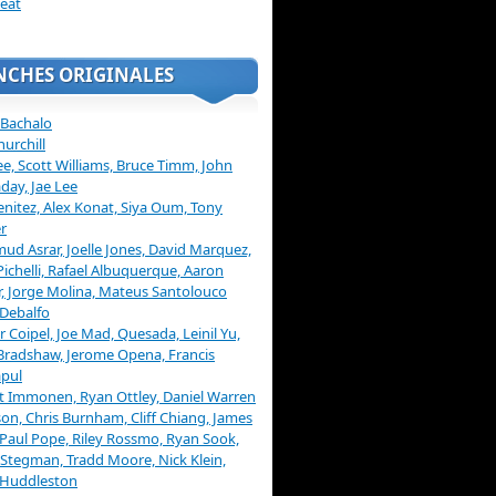
eat
NCHES ORIGINALES
 Bachalo
hurchill
ee, Scott Williams, Bruce Timm, John
day, Jae Lee
enitez, Alex Konat, Siya Oum, Tony
r
d Asrar, Joelle Jones, David Marquez,
Pichelli, Rafael Albuquerque, Aaron
, Jorge Molina, Mateus Santolouco
Debalfo
er Coipel, Joe Mad, Quesada, Leinil Yu,
Bradshaw, Jerome Opena, Francis
pul
t Immonen, Ryan Ottley, Daniel Warren
on, Chris Burnham, Cliff Chiang, James
 Paul Pope, Riley Rossmo, Ryan Sook,
Stegman, Tradd Moore, Nick Klein,
 Huddleston