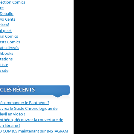
léction Comics
re
Debalfo
wo Cents
lassé
l-geek
nal Comics
asts Comics
its dérivés
chbooks
itations
tiste
u site
CLES RÉCENTS
récommander le Panthéon ?
vrez le Guide Chronologique de
evil en vidéo !
nthéon, découvrez la couverture de
ion librairie !
O COMICS maintenant sur INSTAGRAM