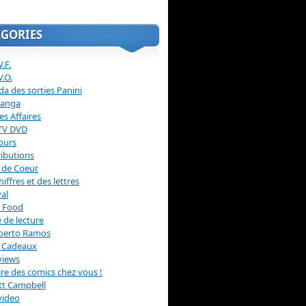
ÉGORIES
.F.
V.O.
a des sorties Panini
anga
s Affaires
 TV DVD
ours
ibutions
 de Coeur
hiffres et des lettres
val
 Food
 de lecture
erto Ramos
s Cadeaux
views
 lire des comics chez vous !
ott Campbell
video