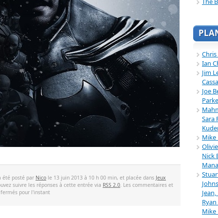
The B
PLA
Chris
Ian C
Jim L
Cassa
Joe B
Parke
Mahmu
Sara 
Kuder
Mike 
Olivi
Nick 
Mana
Stuar
a été posté par
Nico
le 13 juin 2013 à 10 h 00 min, et placée dans
Jeux
Johns
ouvez suivre les réponses à cette entrée via
RSS 2.0
. Les commentaires et
Jean,
 fermés pour l'instant
Ryan 
Mike