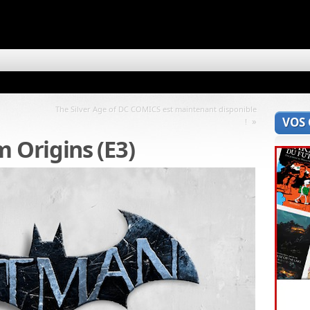
The Silver Age of DC COMICS est maintenant disponible
VOS
»
!
Origins (E3)