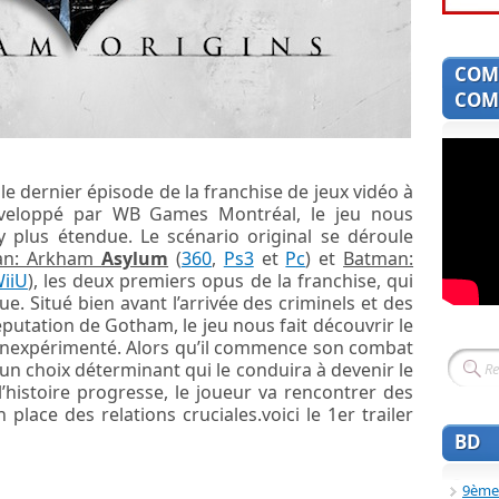
COM
COMI
le dernier épisode de la franchise de jeux vidéo à
veloppé par WB Games Montréal, le jeu nous
plus étendue. Le scénario original se déroule
an: Arkham
Asylum
(
360
,
Ps3
et
Pc
) et
Batman:
iiU
), les deux premiers opus de la franchise, qui
ue. Situé bien avant l’arrivée des criminels et des
réputation de Gotham, le jeu nous fait découvrir le
 inexpérimenté. Alors qu’il commence son combat
e un choix déterminant qui le conduira à devenir le
’histoire progresse, le joueur va rencontrer des
place des relations cruciales.voici le 1er trailer
BD
9ème