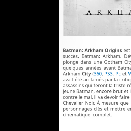
Batman: Arkham Origins
est 
succès, Batman: Arkham. Dé
plonge dans une Gotham City 
quelques années avant
Batm
Arkham
City
(
360
,
PS3
,
Pc
et
W
avait été acclamés par la critiq
assassins qui feront la triste 
jeune Batman, encore brut et
contre le mal, il va devoir fair
Chevalier Noir. À mesure que l
personnages clés et mettre en 
cinematique complet.