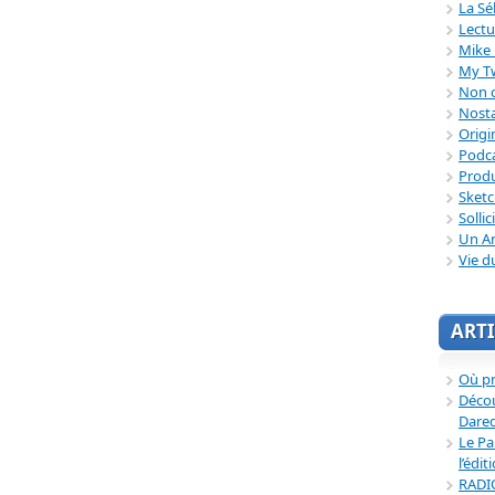
La Sé
Lectu
Mike 
My T
Non c
Nosta
Origi
Podc
Produ
Sket
Sollic
Un Ar
Vie d
ARTI
Où p
Décou
Dared
Le Pa
l’édit
RADI