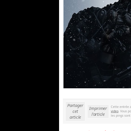
Partager
Cette entrée 
Imprimer
cet
video
. Vous p
l'article
les pings sont
article