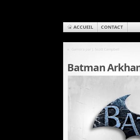
ACCUEIL
CONTACT
«
Gamora par J. Scott Campbell
Batman Arkham 