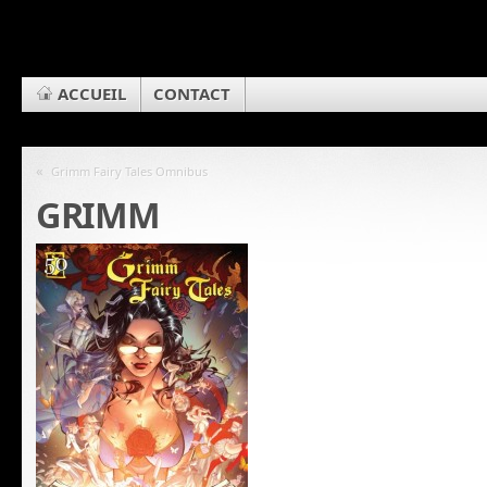
ACCUEIL
CONTACT
«
Grimm Fairy Tales Omnibus
GRIMM