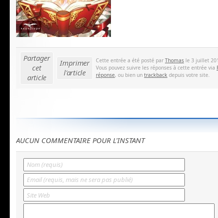
Partager
Cette entrée a été posté par
Thomas
le 3 juillet 2
Imprimer
cet
Vous pouvez suivre les réponses à cette entrée via
l'article
réponse
, ou bien un
trackback
depuis votre site.
article
AUCUN COMMENTAIRE POUR L'INSTANT